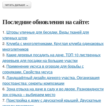
читать дальше →
Последние обновления на сайте:
1.
Шторы уличные для беседки. Виды тканей для
уличных штор
2.
Клумба с многолетниками. Круглая клумба одинаковых
многолетников
3.
Какие деревья посадить на даче. ТОП 10 лиственных
деревьев для посадки на большие участки
4.
Применение уксуса в огороде для борьбы с
сорняками. Свойства уксуса
5.
Ландшафтный дизайн дачного участка. Организация
пространства: секреты композиции
6.
Зона отдыха на даче в саду и во дворе. Разновидности
зон отдыха – выбираем место
7.
Пристройка к дому с двускатной крышей. Двускатные
кровли пристроек