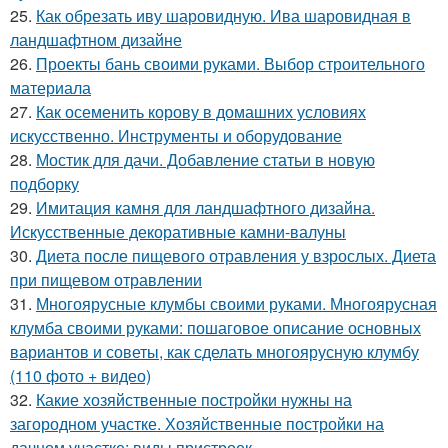
25.
Как обрезать иву шаровидную. Ива шаровидная в
ландшафтном дизайне
26.
Проекты бань своими руками. Выбор строительного
материала
27.
Как осеменить корову в домашних условиях
искусственно. Инструменты и оборудование
28.
Мостик для дачи. Добавление статьи в новую
подборку
29.
Имитация камня для ландшафтного дизайна.
Искусственные декоративные камни-валуны
30.
Диета после пищевого отравления у взрослых. Диета
при пищевом отравлении
31.
Многоярусные клумбы своими руками. Многоярусная
клумба своими руками: пошаговое описание основных
вариантов и советы, как сделать многоярусную клумбу
(110 фото + видео)
32.
Какие хозяйственные постройки нужны на
загородном участке. Хозяйственные постройки на
дачном участке: виды пристроек