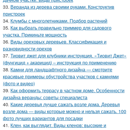
33.
Веранда из дерева своими руками. Конструктив
пристроек
34.
Клумбы с многолетниками. Подбор растений
35.
Как выбрать правильно триммер для садового
участка. Прикиньте мощность
36.
Виды ореховых деревьев. Классификация и
разновидности орехов
37.
Тиовит джет для клубники инструкция. «Тиовит Джет»
(фунгицид + акарицид) – инструкция по применению
38.
Камни для ландшафтного дизайна — смотрите
красивые примеры обустройства участков с камнями
(фото и видео)
39.
Как оформить террасу в частном доме. Особенности
дизайна веранды: советы специалиста
40.
Какие деревья лучше сажать возле дома. Деревья
возле дома — виды которые можно и нельзя сажать. 100
фото лучших вариантов для посадки
41.
Клен, как выглядит. Виды кленов: высокие и