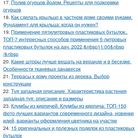
17.
Полив огурцов йодом. Рецепты для подкормки
огурцов
18.
Как сделать крыльцо в частном доме своими руками.
Фундамент для крыльца: когда он нужен?
19.
Применение пятилитровых пластиковых бутылок..
ТОП-7 интересных способов применения 5-литровых
пластиковых бутылок на дач. 2022,&nbsp11:00&nbsp
/&nbsp
20.
Какие шторы лучше вешать на веранде и в беседке.
Особенности тканевых занавесок
21.
Террасы к дому проекты из дерева. Выбор
конструкции
22.
Туя западная описание. Характеристика растения
западная туя: описание и размеры
23.
Клумбы из кирпичей. Клумбы из кирпича: ТОП-150
фото лучших вариантов современного дизайна, новинки
идей, варианты оформления цветника на участке
24.
15 оригинальных и полезных поделок из пластиковых
бутылок