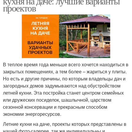
кухня на даче: лучшие варианты
проектов
Веранда на даче
Открытая кухня
Полузакрытая кухня
Веранда для дачи
В теплое время года меньше всего хочется находиться в
закрытых помещениях, а тем более – жариться у плиты.
Но есть и другие причины, по которым владельцы дач и
загородных домов задумываются над обустройством
Терраса на даче
летней кухни. Эта постройка станет центром семейных
или дружеских посиделок, шашлычной, царством
сезонной консервации и прекрасным способом
экономии энергоресурсов.
Летние кухни на даче, проекты которых представлены в
нашей фото-галерее, так же индивидуальны и