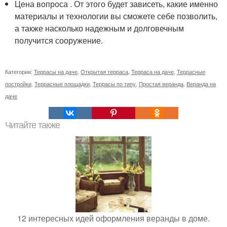
Цена вопроса . От этого будет зависеть, какие именно
материалы и технологии вы сможете себе позволить,
а также насколько надежным и долговечным
получится сооружение.
Категории:
Террасы на даче
,
Открытая терраса
,
Терраса на даче
,
Террасные
постройки
,
Террасные площадки
,
Террасы по типу
,
Простая веранда
,
Веранда на
даче
Читайте также
12 интересных идей оформления веранды в доме.