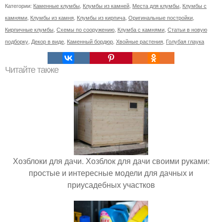
Категории:
Каменные клумбы
,
Клумбы из камней
,
Места для клумбы
,
Клумбы с
камнями
,
Клумбы из камня
,
Клумбы из кирпича
,
Оригинальные постройки
,
Кирпичные клумбы
,
Схемы по сооружению
,
Клумба с камнями
,
Статьи в новую
подборку
,
Декор в виде
,
Каменный бордюр
,
Хвойные растения
,
Голубая глаука
Читайте также
Хозблоки для дачи. Хозблок для дачи своими руками:
простые и интересные модели для дачных и
приусадебных участков