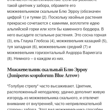
такой цветник у забора, обрамите его
можжевельником скальным Блю Эрроу (обозначен
цифрой 1) и туями (2). Поскольку хвойные растения
прекрасно сочетаются с камнями, воплотите идею
альпийской горки или хотя бы каменного бордюра. В
него высадите остальные растения. Это сосна горная
(3), ель Глаука Глобоза (4), можжевельник казацкий (5),
туя западная (6), можжевельник средний (7) и
можжевельник горизонтальный Андорра Вариегата
(8). Немного – о каждом из них.
Можжевельник скальный Блю Эрроу
(Juniperus scopulorum Blue Arrow)
"Голубую стрелу" часто высаживают. Цветник,
расположенный неподалеку, удачно дополнит живую
изгородь из можжевельника скального, и отвлечет
внимание от внутренней, часто непривлекательной
стороны забора. Этот вид можжевельника способен