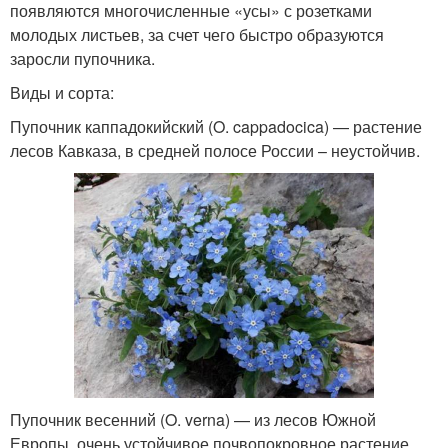
появляются многочисленные «усы» с розетками
молодых листьев, за счет чего быстро образуются
заросли пупочника.
Виды и сорта:
Пупочник каппадокийский (O. cappadocica) — растение
лесов Кавказа, в средней полосе России – неустойчив.
Пупочник весенний (O. verna) — из лесов Южной
Европы, очень устойчивое почвопокровное растение.