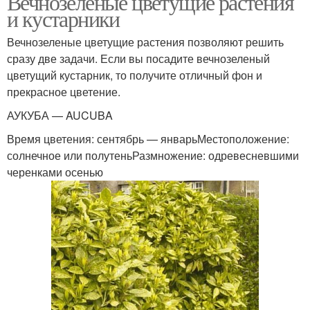
Вечнозеленые цветущие растения
и кустарники
Вечнозеленые цветущие растения позволяют решить
Растения в
Изгородь из
сразу две задачи. Если вы посадите вечнозеленый
ландшафтном дизайне
вечнозеленых растений
цветущий кустарник, то получите отличный фон и
прекрасное цветение.
АУКУБА — AUCUBA
Растения для создания
Время цветения: сентябрь — январьМестоположение:
солнечное или полутеньРазмножение: одревесневшими
черенками осенью