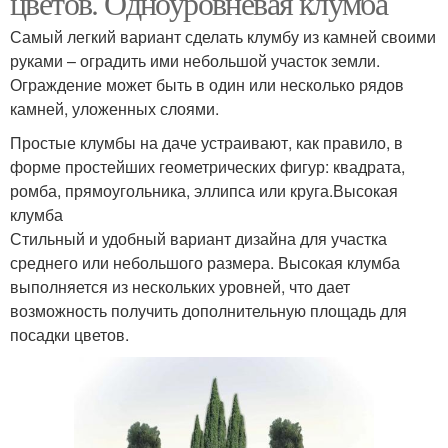
цветов. Одноуровневая клумба
Самый легкий вариант сделать клумбу из камней своими
руками – оградить ими небольшой участок земли.
Ограждение может быть в один или несколько рядов
Клумбы с камнями
Клумба с камнями
камней, уложенных слоями.
Простые клумбы на даче устраивают, как правило, в
форме простейших геометрических фигур: квадрата,
ромба, прямоугольника, эллипса или круга.Высокая
Клумбы из камня
Клумбы из кирпича
клумба
Стильный и удобный вариант дизайна для участка
среднего или небольшого размера. Высокая клумба
выполняется из нескольких уровней, что дает
Кирпичные клумбы
Клумба из камней
возможность получить дополнительную площадь для
посадки цветов.