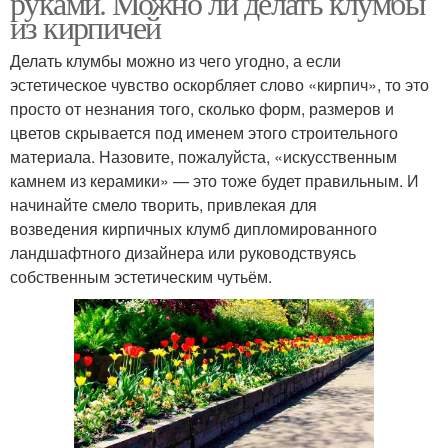
руками. Можно ли делать клумбы
из кирпичей
Делать клумбы можно из чего угодно, а если
эстетическое чувство оскорбляет слово «кирпич», то это
Кирпичные клумбы
Одноуровневая клумба
просто от незнания того, сколько форм, размеров и
цветов скрывается под именем этого строительного
материала. Назовите, пожалуйста, «искусственным
камнем из керамики» — это тоже будет правильным. И
Клумба из габионов
Сложные клумбы
начинайте смело творить, привлекая для
возведения кирпичных клумб дипломированного
ландшафтного дизайнера или руководствуясь
собственным эстетическим чутьём.
Клумбы из камней
Места для клумбы
Клумбы с камнями
Клумба с камнями