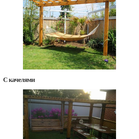
С качелями