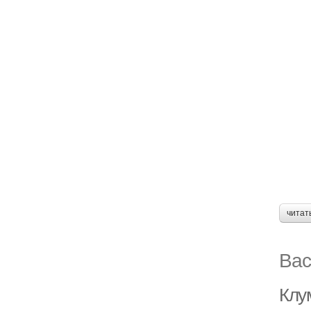
читат
Вас
Клум