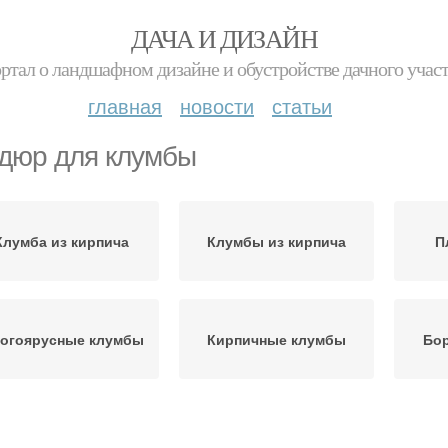
ДАЧА И ДИЗАЙН
ртал о ландшафном дизайне и обустройстве дачного учас
главная
новости
статьи
дюр для клумбы
Клумба из кирпича
Клумбы из кирпича
П
огоярусные клумбы
Кирпичные клумбы
Бор
Бордюр из
Высокая клумба