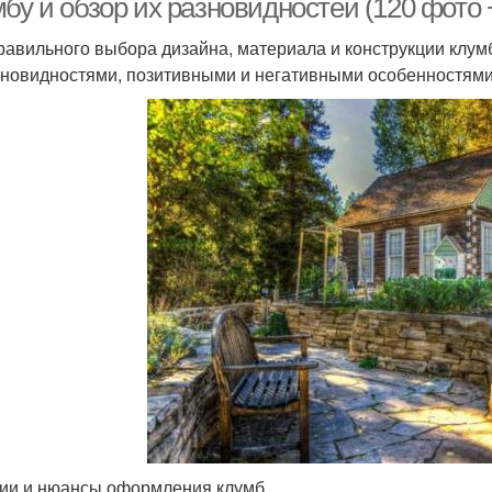
бу и обзор их разновидностей (120 фото 
равильного выбора дизайна, материала и конструкции клумб
зновидностями, позитивными и негативными особенностями 
ии и нюансы оформления клумб