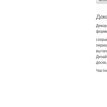
читат
Дек
Декор
формы
сохра
перио
вытап
Дизай
доски,
Часто