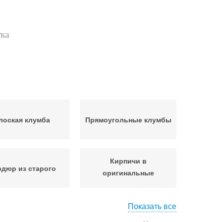
тка
лоская клумба
Прямоугольные клумбы
Кирпичи в
дюр из старого
оригинальные
бордюры
Показать все
Декоративные
Бордюры для клумб