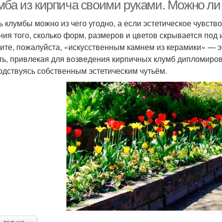
атурального камня
мба из кирпича своими руками. Можно ли
ь клумбы можно из чего угодно, а если эстетическое чувство
ния того, сколько форм, размеров и цветов скрывается под
ордюры из дерева
Пластиковый бордюр
Бюд
ите, пожалуйста, «искусственным камнем из керамики» — э
ть, привлекая для возведения кирпичных клумб дипломиро
одствуясь собственным эстетическим чутьём.
ордюры из кирпича
Декоративный бордюр
Кр
Садовый бордюр
Бордюр для клумб