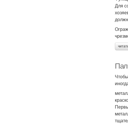
Для с
хозяе
должн
Ограж
чрезм
читат
Пал
Чтобы
иногд
метал
краск
Первы
метал
тщате