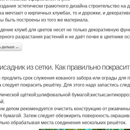
оздания эстетически грамотного дизайна строительство на д
ва мечтают о кирпичных клумбах, то и дорожки, и декоратив
ы быть построены из того же материала.
дение клумб для цветов несет не только декоративную фун
ерного разрастания растений и не даёт почве в цветнике о
ь дальше →
исадник из сетки. Как правильно покраси
 продлить срок служения кованого забора или ограды для п
а следует покрасить решётку. Для этого надо запастись сл
лической щёткой;шлифовальной бумагой;кистью;антикорроз
ой.
м делом рекомендуется очистить конструкцию от ржавчины
л бумагой. Затем следует обезжирить поверхность окрашив
льно обрабатывая места соединения нескольких решёток.