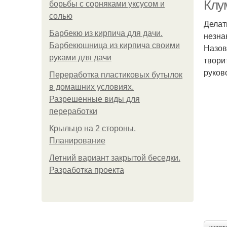
н
Клу
борьбы с сорняками уксусом и
солью
Делат
Барбекю из кирпича для дачи.
незна
Б
Барбекюшница из кирпича своими
Назов
руками для дачи
твори
руков
Переработка пластиковых бутылок
в домашних условиях.
Б
Разрешенные виды для
переработки
Крыльцо на 2 стороны.
Планирование
Летний вариант закрытой беседки.
Разработка проекта