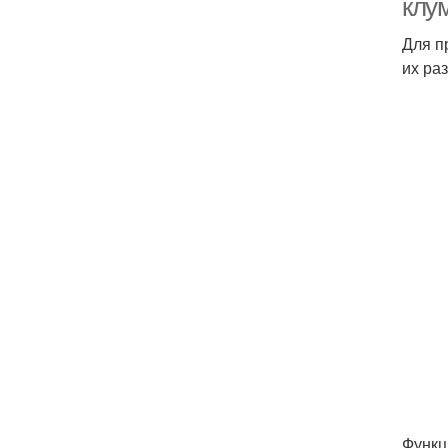
клум
Для п
их ра
Функц