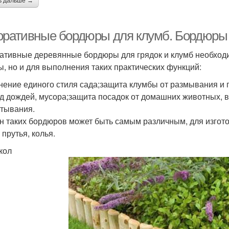
ь дальше →
оративные бордюры для клумб. Бордюры 
ативные деревянные бордюры для грядок и клумб необходи
, но и для выполнения таких практических функций:
нение единого стиля сада;защита клумбы от размывания и 
д дождей, мусора;защита посадок от домашних животных, в
тывания.
н таких бордюров может быть самым различным, для изго
 прутья, колья.
кол