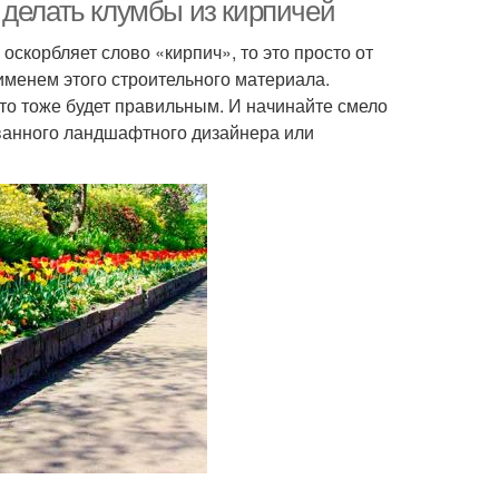
бордюры
 делать клумбы из кирпичей
 оскорбляет слово «кирпич», то это просто от
 именем этого строительного материала.
жетные бордюры
Бордюры из камня
то тоже будет правильным. И начинайте смело
ванного ландшафтного дизайнера или
Клумбы из многолетних
асивые клумбы
цветов