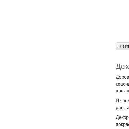
читат
Дек
Дерев
краси
прежн
Из не
рассы
Декор
покра