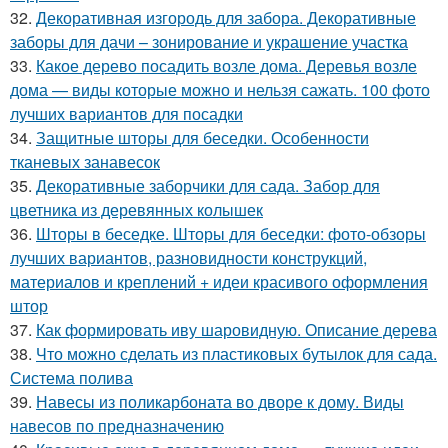
32.
Декоративная изгородь для забора. Декоративные
заборы для дачи – зонирование и украшение участка
33.
Какое дерево посадить возле дома. Деревья возле
дома — виды которые можно и нельзя сажать. 100 фото
лучших вариантов для посадки
34.
Защитные шторы для беседки. Особенности
тканевых занавесок
35.
Декоративные заборчики для сада. Забор для
цветника из деревянных колышек
36.
Шторы в беседке. Шторы для беседки: фото-обзоры
лучших вариантов, разновидности конструкций,
материалов и креплений + идеи красивого оформления
штор
37.
Как формировать иву шаровидную. Описание дерева
38.
Что можно сделать из пластиковых бутылок для сада.
Система полива
39.
Навесы из поликарбоната во дворе к дому. Виды
навесов по предназначению