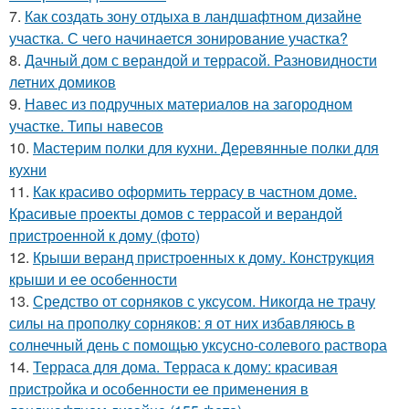
7.
Как создать зону отдыха в ландшафтном дизайне
участка. С чего начинается зонирование участка?
8.
Дачный дом с верандой и террасой. Разновидности
летних домиков
9.
Навес из подручных материалов на загородном
участке. Типы навесов
10.
Мастерим полки для кухни. Деревянные полки для
кухни
11.
Как красиво оформить террасу в частном доме.
Красивые проекты домов с террасой и верандой
пристроенной к дому (фото)
12.
Крыши веранд пристроенных к дому. Конструкция
крыши и ее особенности
13.
Средство от сорняков с уксусом. Никогда не трачу
силы на прополку сорняков: я от них избавляюсь в
солнечный день с помощью уксусно-солевого раствора
14.
Терраса для дома. Терраса к дому: красивая
пристройка и особенности ее применения в