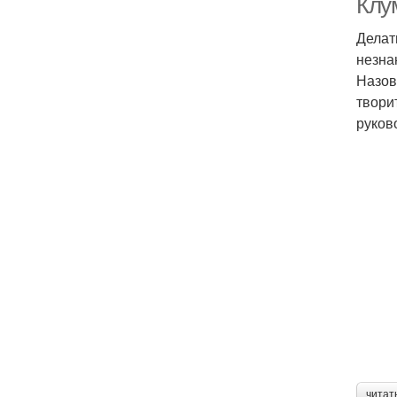
Клу
Делат
незна
Назов
твори
руков
читат