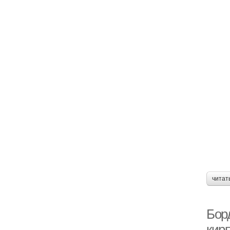
читат
Бор
кир