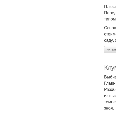
Плюсы
Перед
типом
Основ
стоим
саду,
читат
Клу
Выбир
Главн
Разоб
из вы
темпе
зноя.