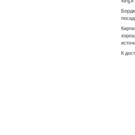
Бордю
посад
Кирпи
хорош
источ
К дос