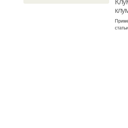
Клу
клу
Приме
стать