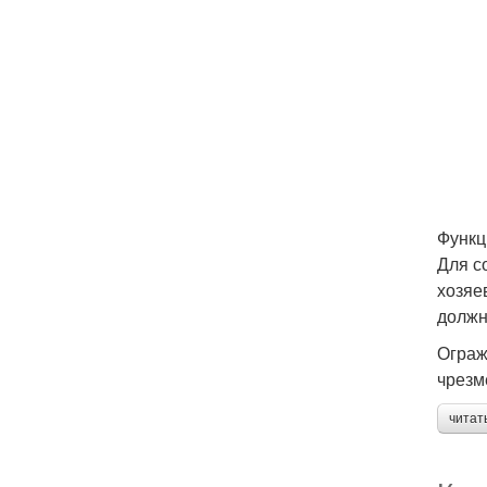
Функц
Для с
хозяе
должн
Ограж
чрезм
читат