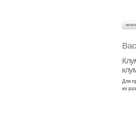
читат
Вас
Клум
клум
Для п
их ра