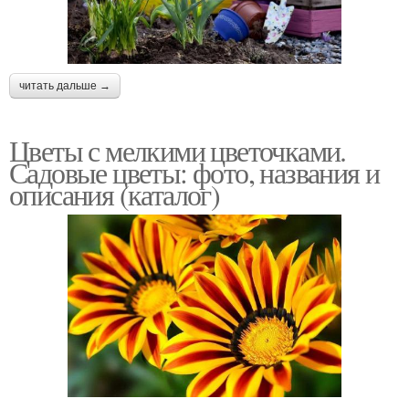
Опор для растений
Вьющееся растение
читать дальше →
Цветы с мелкими цветочками.
Садовые цветы: фото, названия и
Растение для сада
Растения для сада
описания (каталог)
Шпалеры под
вьющиеся растения