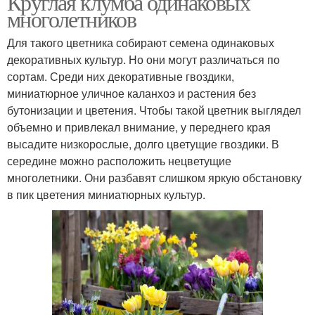
Круглая клумба одинаковых
многолетников
Для такого цветника собирают семена одинаковых
декоративных культур. Но они могут различаться по
Двулетние растения
Растения с белыми
сортам. Среди них декоративные гвоздики,
миниатюрное уличное каланхоэ и растения без
бутонизации и цветения. Чтобы такой цветник выглядел
объемно и привлекал внимание, у переднего края
Растения с синими
Шпалеры для
высадите низкорослые, долго цветущие гвоздики. В
цветками
вьющихся растений
середине можно расположить нецветущие
многолетники. Они разбавят слишком яркую обстановку
в пик цветения миниатюрных культур.
Вьющиеся растения
Опоры для растений
Растения для
Растения для забора
озеленения