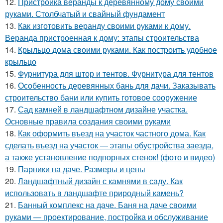
12.
Пристройка веранды к деревянному дому своими
руками. Столбчатый и свайный фундамент
13.
Как изготовить веранду своими руками к дому.
Веранда пристроенная к дому: этапы строительства
14.
Крыльцо дома своими руками. Как построить удобное
крыльцо
15.
Фурнитура для штор и тентов. Фурнитура для тентов
16.
Особенность деревянных бань для дачи. Заказывать
строительство бани или купить готовое сооружение
17.
Сад камней в ландшафтном дизайне участка.
Основные правила создания своими руками
18.
Как оформить въезд на участок частного дома. Как
сделать въезд на участок — этапы обустройства заезда,
а также установление подпорных стенок! (фото и видео)
19.
Парники на даче. Размеры и цены
20.
Ландшафтный дизайн с камнями в саду. Как
использовать в ландшафте природный камень?
21.
Банный комплекс на даче. Баня на даче своими
руками — проектирование, постройка и обслуживание