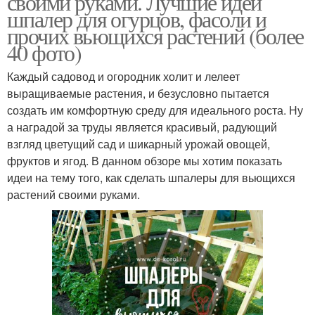
своими руками. Лучшие идеи
шпалер для огурцов, фасоли и
прочих вьющихся растений (более
40 фото)
Вьющееся растение
Растение для сада
Каждый садовод и огородник холит и лелеет
выращиваемые растения, и безусловно пытается
создать им комфортную среду для идеального роста. Ну
а наградой за труды является красивый, радующий
Шпалеры под
Растения для сада
взгляд цветущий сад и шикарный урожай овощей,
вьющиеся растения
фруктов и ягод. В данном обзоре мы хотим показать
идеи на тему того, как сделать шпалеры для вьющихся
растений своими руками.