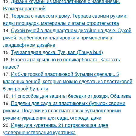
12.
Дизайн клумбы из многолетников с названиями.
Размеры растений
13.
Терраса с навесом к дому. Терраса своими руками:
виды площадок, материалы и этапы строительства
14.
Сухой ручей в ландшафтном дизайне на даче. Сухой
ручей: особенности планировки и применения в
ландшафтном дизайне
15.
Туя западная доска. Туя, кап (Thuya burl)
16.
Навесы на крыльцо из поликарбоната. Заказать
навес?
17.
Из 5-литровой пластиковой бутылки сделали.. 5
классных вещей, которые можно сделать из пластиковой
5-литровой бутылки
18.
11 способов для защиты беседки от дождя. Обшивка
19.
Поделки для сада из пластиковых бутылок своими
руками. Поделки из пластмассовых бутылок своими
руками: украшения для сада, огорода, дачи
20.
Идеи для курятника. 21 потрясающая идея
усовершенствования курятника