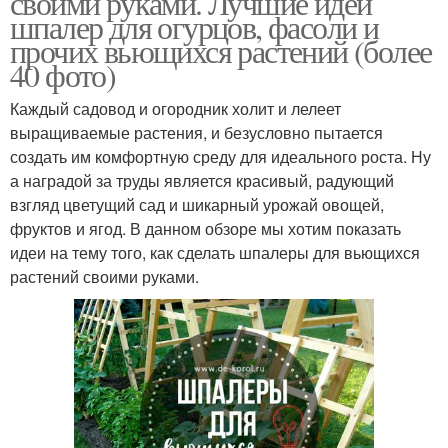
своими руками. Лучшие идеи
шпалер для огурцов, фасоли и
прочих вьющихся растений (более
40 фото)
Опор для растений
Растение для сада
Каждый садовод и огородник холит и лелеет
выращиваемые растения, и безусловно пытается
создать им комфортную среду для идеального роста. Ну
а наградой за труды является красивый, радующий
Шпалеры под
Растения для сада
взгляд цветущий сад и шикарный урожай овощей,
вьющиеся растения
фруктов и ягод. В данном обзоре мы хотим показать
идеи на тему того, как сделать шпалеры для вьющихся
растений своими руками.