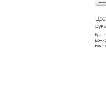
читат
Цве
рук
Краси
можно
камен