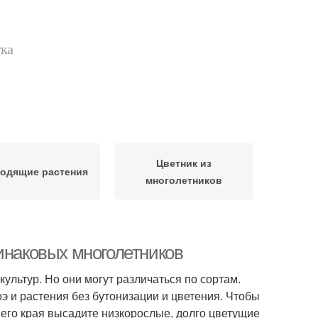
тка
Цветник из
одящие растения
многолетников
инаковых многолетников
ультур. Но они могут различаться по сортам.
э и растения без бутонизации и цветения. Чтобы
него края высадите низкорослые, долго цветущие