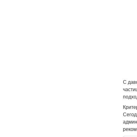
С дав
части
подхо
Крите
Сегод
админ
реком