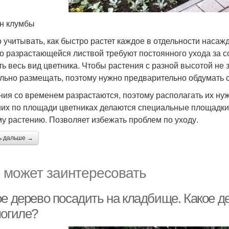
н клумбы
 учитывать, как быстро растет каждое в отдельности насажде
о разрастающейся листвой требуют постоянного ухода за со
ть весь вид цветника. Чтобы растения с разной высотой не 
льно размещать, поэтому нужно предварительно обдумать с 
ния со временем разрастаются, поэтому располагать их нужн
их по площади цветниках делаются специальные площадки и
у растению. Позволяет избежать проблем по уходу.
ь дальше →
 может заинтересовать
ое дерево посадить на кладбище. Какое д
могиле?