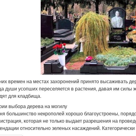
них времен на местах захоронений принято высаживать дере
ца души усопших переселяется в растения, давая им силы жи
дят для кладбища.
рии выбора дерева на могилу
ня большинство некрополей хорошо благоустроены, порядо
истрация, которая не только выдает разрешения на провед
ендации относительно зеленых насаждений. Категорически 