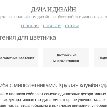
ДАЧА И ДИЗАЙН
ртал о ландшафном дизайне и обустройстве дачного учас
главная
новости
статьи
тения для цветника
Цветники из
оголетние растения
Подх
многолетников
мба с многолетниками. Круглая клумба од
акого цветника собирают семена одинаковых декоративных к
 них декоративные гвоздики, миниатюрное уличное каланхо
 цветник выглядел объемно и привлекал внимание, у перед