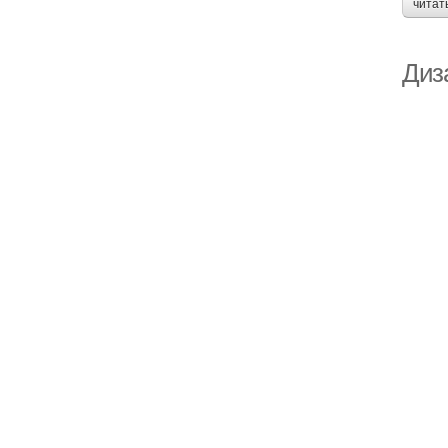
читат
Диз