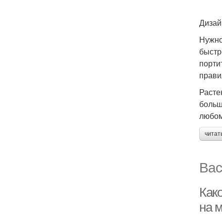
Дизай
Нужно
быстр
порти
прави
Расте
больш
любом
читат
Вас
Как
на 