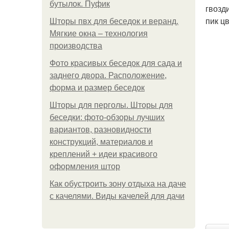
бутылок. Пуфик
гвозд
пик ц
Шторы пвх для беседок и веранд.
Мягкие окна – технология
производства
Фото красивых беседок для сада и
заднего двора. Расположение,
форма и размер беседок
Шторы для перголы. Шторы для
беседки: фото-обзоры лучших
вариантов, разновидности
конструкций, материалов и
креплений + идеи красивого
оформления штор
Как обустроить зону отдыха на даче
с качелями. Виды качелей для дачи