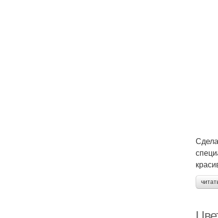
Сдела
специ
краси
читат
Цве