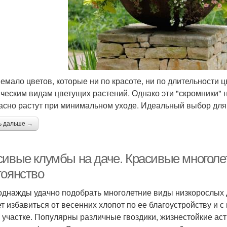
немало цветов, которые ни по красоте, ни по длительности
ическим видам цветущих растений. Однако эти "скромники" 
асно растут при минимальном уходе. Идеальный выбор дл
ь дальше →
сивые клумбы на даче. Красивые многоле
тоянство
однажды удачно подобрать многолетние виды низкорослых 
ет избавиться от весенних хлопот по ее благоустройству и 
 участке. Популярны различные гвоздики, жизнестойкие ас