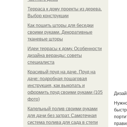
Терраса к дому проекты из дерева.
Выбор конструкции
Как пошить шторы для беседки
своими руками. Декоративные
тканевые шторы
Идеи террасы к дому. Особенности
дизайна веранды: советы
специалиста
Красивый пруд на даче. Пруд на
даче: подробная пошаговая
инструкция, как выкопать и
оформить пруд своими руками (105
Дизай
фото)
Нужно
Капельный полив своими руками
быстр
для дачи без затрат. Самотечная
порти
система полива для сада в степи
прави