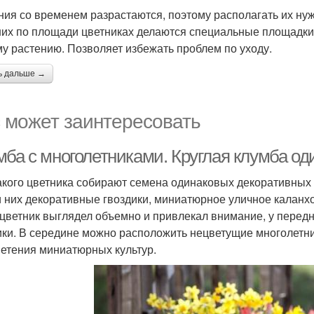
ния со временем разрастаются, поэтому располагать их нужн
их по площади цветниках делаются специальные площадки и
у растению. Позволяет избежать проблем по уходу.
ь дальше →
 может заинтересовать
мба с многолетниками. Круглая клумба од
акого цветника собирают семена одинаковых декоративных к
 них декоративные гвоздики, миниатюрное уличное каланхо
 цветник выглядел объемно и привлекал внимание, у перед
ики. В середине можно расположить нецветущие многолетни
ветения миниатюрных культур.