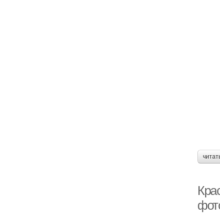
читат
Кра
фот