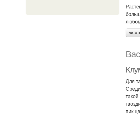
Расте
больш
любом
читат
Вас
Клу
Для т
Среди
такой
гвозд
пик ц