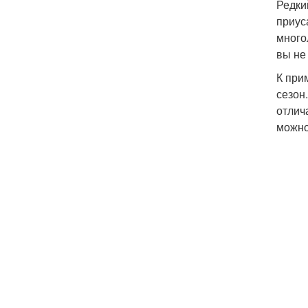
Редки
приус
много
вы не
К при
сезон
отлич
можно