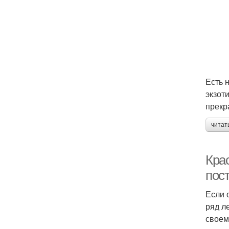
Есть 
экзот
прекр
читат
Кра
пос
Если 
ряд л
своем