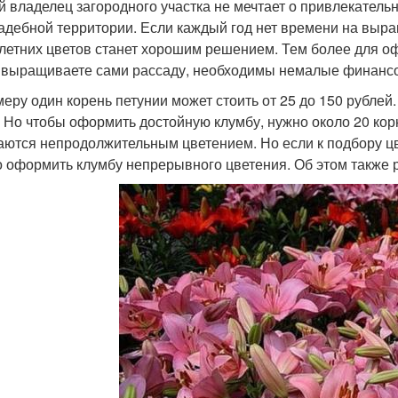
й владелец загородного участка не мечтает о привлекательн
адебной территории. Если каждый год нет времени на выра
летних цветов станет хорошим решением. Тем более для о
 выращиваете сами рассаду, необходимы немалые финансо
меру один корень петунии может стоить от 25 до 150 рублей.
. Но чтобы оформить достойную клумбу, нужно около 20 корн
аются непродолжительным цветением. Но если к подбору цв
 оформить клумбу непрерывного цветения. Об этом также р