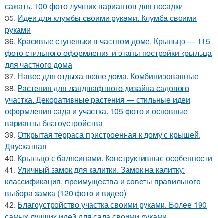
сажать. 100 фото лучших вариантов для посадки
35.
Идеи для клумбы своими руками. Клумба своими
руками
36.
Красивые ступеньки в частном доме. Крыльцо — 115
фото стильного оформления и этапы постройки крыльца
для частного дома
37.
Навес для отдыха возле дома. Комбинированные
38.
Растения для ландшафтного дизайна садового
участка. Декоративные растения — стильные идеи
оформления сада и участка. 105 фото и основные
варианты благоустройства
39.
Открытая терраса пристроенная к дому с крышей.
Двускатная
40.
Крыльцо с балясинами. Конструктивные особенности
41.
Уличный замок для калитки. Замок на калитку:
классификация, преимущества и советы правильного
выбора замка (120 фото и видео)
42.
Благоустройство участка своими руками. Более 190
самых лучших идей для сада своими руками