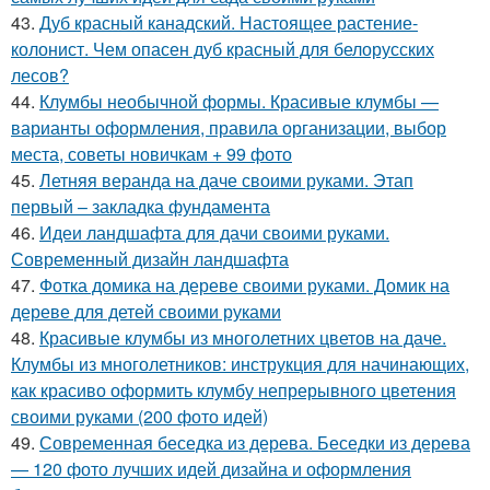
43.
Дуб красный канадский. Настоящее растение-
колонист. Чем опасен дуб красный для белорусских
лесов?
44.
Клумбы необычной формы. Красивые клумбы —
варианты оформления, правила организации, выбор
места, советы новичкам + 99 фото
45.
Летняя веранда на даче своими руками. Этап
первый – закладка фундамента
46.
Идеи ландшафта для дачи своими руками.
Современный дизайн ландшафта
47.
Фотка домика на дереве своими руками. Домик на
дереве для детей своими руками
48.
Красивые клумбы из многолетних цветов на даче.
Клумбы из многолетников: инструкция для начинающих,
как красиво оформить клумбу непрерывного цветения
своими руками (200 фото идей)
49.
Современная беседка из дерева. Беседки из дерева
— 120 фото лучших идей дизайна и оформления