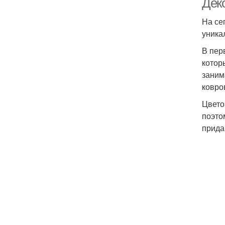
Дек
На се
уника
В пер
котор
заним
ковро
Цвето
поэто
прида