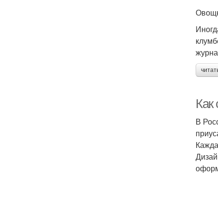
Овощн
Иногд
клумб
журна
читат
Как
В Рос
приус
Кажда
Дизай
оформ