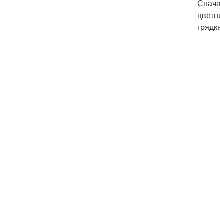
Снача
цветн
грядк