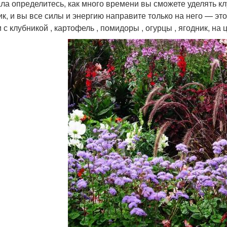
ла определитесь, как много времени вы сможете уделять кл
ик, и вы все силы и энергию направите только на него — это
и с клубникой , картофель , помидоры , огурцы , ягодник, н