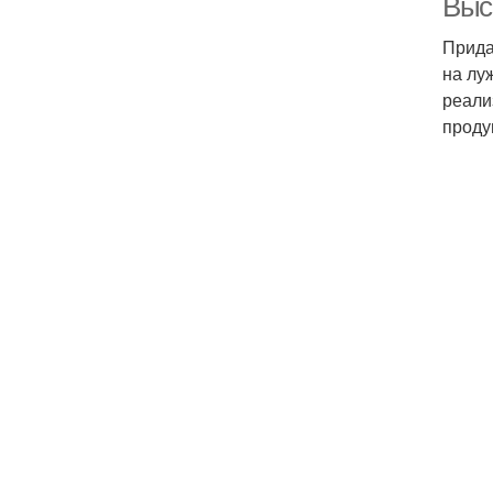
Выс
Прида
на лу
реали
проду