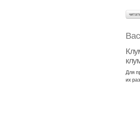
читат
Вас
Клум
клум
Для п
их ра