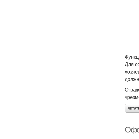
Функц
Для с
хозяе
должн
Ограж
чрезм
читат
Офо