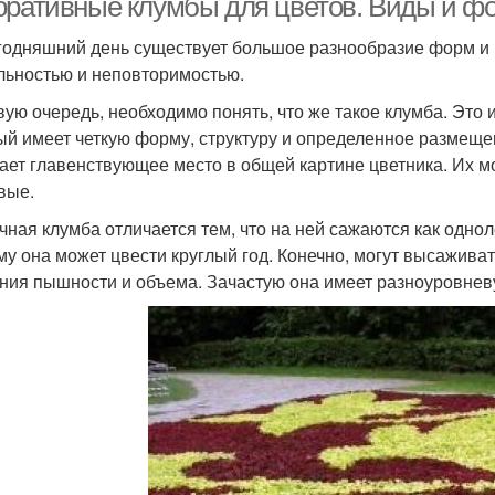
оративные клумбы для цветов. Виды и 
годняшний день существует большое разнообразие форм и 
льностью и неповторимостью.
вую очередь, необходимо понять, что же такое клумба. Это
ый имеет четкую форму, структуру и определенное размещен
ает главенствующее место в общей картине цветника. Их м
вые.
чная клумба отличается тем, что на ней сажаются как одноле
му она может цвести круглый год. Конечно, могут высажива
ния пышности и объема. Зачастую она имеет разноуровнев