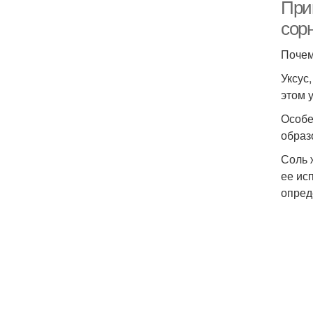
Приг
сор
Почем
Уксус
этом 
Особе
образ
Соль 
ее ис
опред