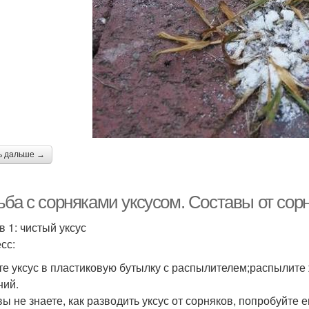
ь дальше →
ба с сорняками уксусом. Составы от сорн
в 1: чистый уксус
сс:
те уксус в пластиковую бутылку с распылителем;распылите 
ний.
вы не знаете, как разводить уксус от сорняков, попробуйте е