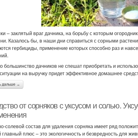
ки – заклятый враг дачника, на борьбу с которым огородник
ни. Казалось бы, в наши дни справиться с сорными растения
ются гербициды, применение которых способно раз и навс
ний.
о большинство дачников не спешат приобретать и использов
 ситуации на выручку придет эффективное домашнее средс
ь дальше →
ство от сорняков с уксусом и солью. Укс
менения
но-солевой состав для удаления сорняка имеет ряд положи
 главный плюс – это экологичность и безвредность для жи