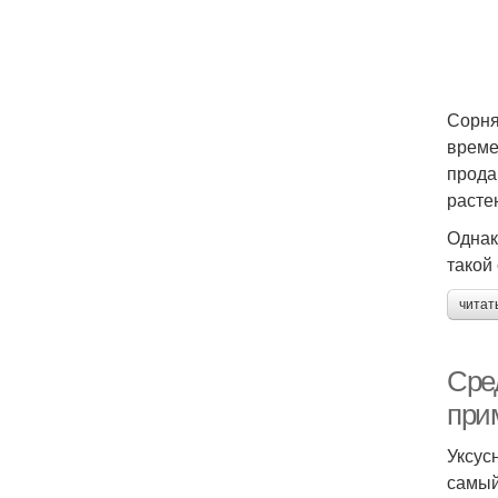
Сорня
време
прода
расте
Однак
такой
читат
Сред
при
Уксус
самый