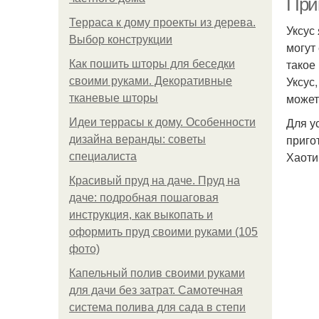
При
Терраса к дому проекты из дерева.
Уксус
Выбор конструкции
могут
такое
Как пошить шторы для беседки
Уксус
своими руками. Декоративные
может
тканевые шторы
Для у
Идеи террасы к дому. Особенности
приго
дизайна веранды: советы
Хаоти
специалиста
Красивый пруд на даче. Пруд на
даче: подробная пошаговая
инструкция, как выкопать и
оформить пруд своими руками (105
фото)
Капельный полив своими руками
для дачи без затрат. Самотечная
система полива для сада в степи