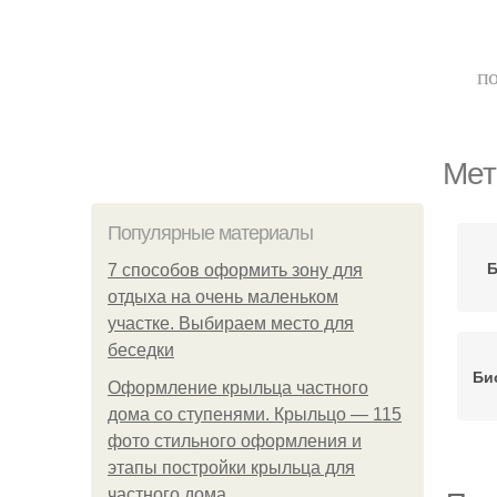
по
Мет
Популярные материалы
Б
7 способов оформить зону для
отдыха на очень маленьком
участке. Выбираем место для
беседки
Би
Оформление крыльца частного
дома со ступенями. Крыльцо — 115
фото стильного оформления и
этапы постройки крыльца для
частного дома