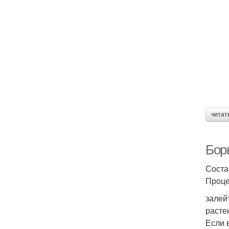
читат
Борь
Соста
Проце
залей
расте
Если 