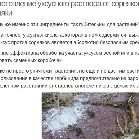
отовление уксусного раствора от сорняко
няки
у же именно эти ингредиенты так губительны для растений
, а точнее, уксусная кислота, которая в нем содержится, выж
уксус против сорняков является абсолютно безопасным сре
нно эффективна обработка участка уксусом весной или в на
овать семенных коробочек.
же не просто уничтожит растения, но еще и не даст им раст
пользование в качестве гербицида предпочтительно на заро
еленном расстоянии от стволов многолетников с целью их 