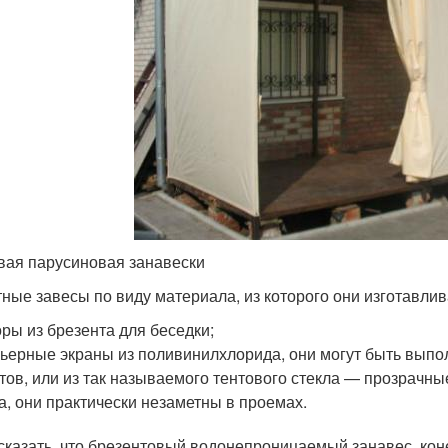
вая парусиновая занавески
ные завесы по виду материала, из которого они изготавлив
ры из брезента для беседки;
ьерные экраны из поливинилхлорида, они могут быть выпо
тов, или из так называемого тентового стекла — прозрачн
а, они практически незаметны в проемах.
сказать, что брезентовый водонепроницаемый занавес, кон