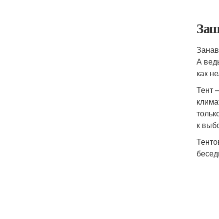
Защ
Занав
А вед
как н
Тент 
клима
тольк
к выб
Тенто
бесед