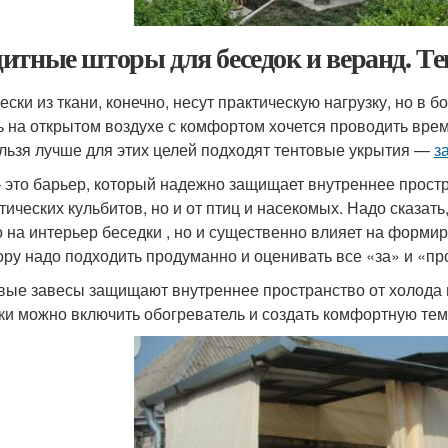
итные шторы для беседок и веранд. Т
ески из ткани, конечно, несут практическую нагрузку, но 
ь на открытом воздухе с комфортом хочется проводить время 
ельзя лучше для этих целей подходят тентовые укрытия —
з
– это барьер, который надежно защищает внутреннее простр
тических кульбитов, но и от птиц и насекомых. Надо сказать
о на интерьер беседки , но и существенно влияет на форми
ору надо подходить продуманно и оценивать все «за» и «пр
вые завесы защищают внутреннее пространство от холода и
ки можно включить обогреватель и создать комфортную те