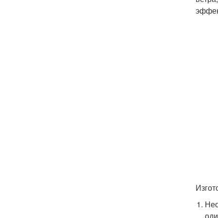
эффек
Изгот
Нео
оди