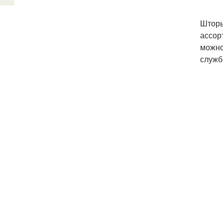
Шторы
ассор
можно
служб