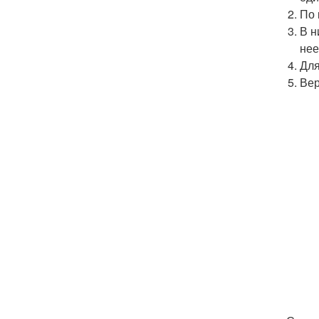
По 
В н
нее
Для
Вер