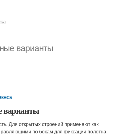
тка
нные варианты
авеса
е варианты
ть. Для открытых строений применяют как
аправляющими по бокам для фиксации полотна.