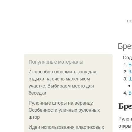
по
Бре
Сод
Популярные материалы
Б
З
7 способов оформить зону для
Ш
отдыха на очень маленьком
участке. Выбираем место для
Б
беседки
Бре
Рулонные шторы на веранду.
Особенности уличных рулонных
штор
Рулон
откры
Идеи использования пластиковых