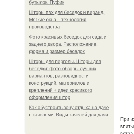
бутылок. Пуфик
Шторы пвх для беседок и веранд.
Мягкие окна – технология
производства
Фото красивых беседок для сада и
заднего двора. Расположение,
форма и размер беседок
Шторы для перголы. Шторы для
беседки: фото-обзоры лучших
вариантов, разновидности
конструкций, материалов и
креплений + идеи красивого
оформления штор
Как обустроить зону отдыха на даче
с качелями. Виды качелей для дачи
При и
впиты
ветра