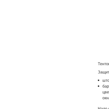
Тенто
Защит
што
бар
цве
окн
Надо 