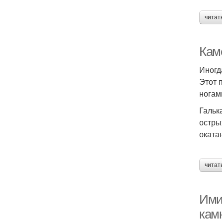
читат
Кам
Иногд
Этот 
ногами
Гальк
остры
окатан
читат
Ими
кам