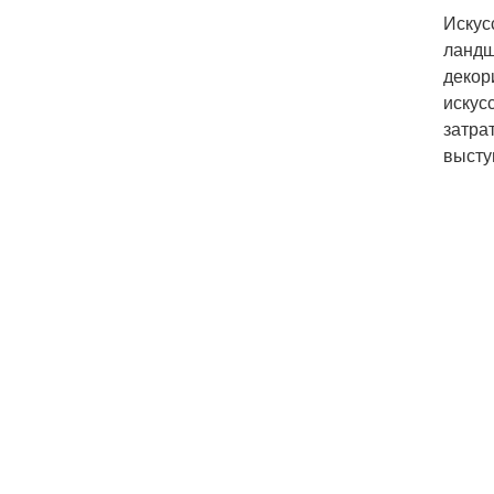
Искус
ландш
декор
искус
затра
высту