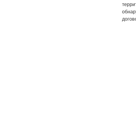
терри
обнар
догов