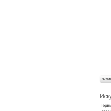
читат
Иск
Первы