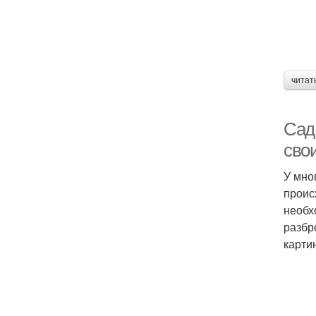
читат
Сад
сво
У мно
проис
необх
разбр
карти