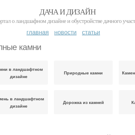
ДАЧА И ДИЗАЙН
ртал о ландшафном дизайне и обустройстве дачного учас
главная
новости
статьи
пные камни
мни в ландшафтном
Природные камни
Камен
дизайне
мень в ландшафтном
Дорожка из камней
К
дизайне
Дизайн из камней