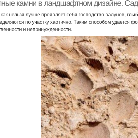
пные камни в ландшафтном дизайне. Сад
 как нельзя лучше проявляет себя господство валунов, глы
еделяются по участку хаотично. Таким способом удается 
твенности и непринужденности.