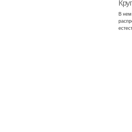
Кру
В нем
распр
естес