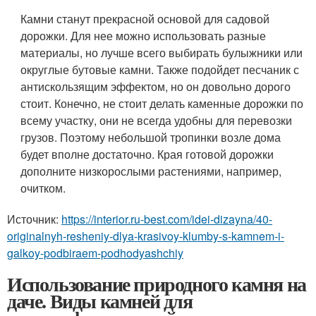
Камни станут прекрасной основой для садовой
дорожки. Для нее можно использовать разные
материалы, но лучше всего выбирать булыжники или
округлые бутовые камни. Также подойдет песчаник с
антискользящим эффектом, но он довольно дорого
стоит. Конечно, не стоит делать каменные дорожки по
всему участку, они не всегда удобны для перевозки
грузов. Поэтому небольшой тропинки возле дома
будет вполне достаточно. Края готовой дорожки
дополните низкорослыми растениями, например,
очитком.
Источник:
https://interior.ru-best.com/idei-dizayna/40-
originalnyh-resheniy-dlya-krasivoy-klumby-s-kamnem-i-
galkoy-podbiraem-podhodyashchiy
Использование природного камня на
даче. Виды камней для