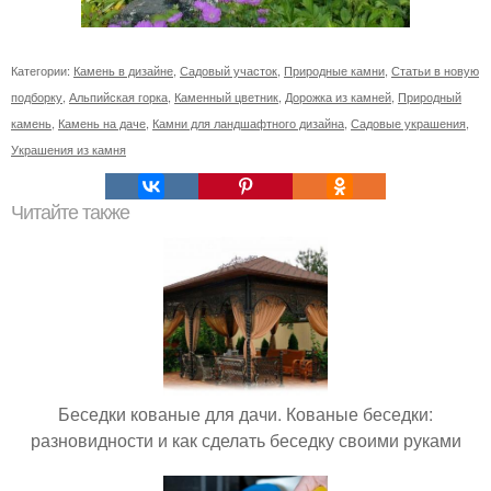
Категории:
Камень в дизайне
,
Садовый участок
,
Природные камни
,
Статьи в новую
подборку
,
Альпийская горка
,
Каменный цветник
,
Дорожка из камней
,
Природный
камень
,
Камень на даче
,
Камни для ландшафтного дизайна
,
Садовые украшения
,
Украшения из камня
Читайте также
Беседки кованые для дачи. Кованые беседки:
разновидности и как сделать беседку своими руками