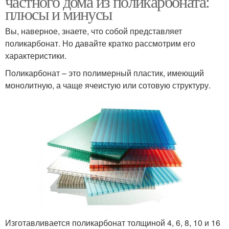
частного дома из поликарбоната:
плюсы и минусы
Вы, наверное, знаете, что собой представляет
Навес из профильных
поликарбонат. Но давайте кратко рассмотрим его
Навес к дачному домику
труб
характеристики.
Поликарбонат – это полимерный пластик, имеющий
монолитную, а чаще ячеистую или сотовую структуру.
Навесы из
Оформления для
поликарбоната
навеса
Навес для дачи
Изготавливается поликарбонат толщиной 4, 6, 8, 10 и 16