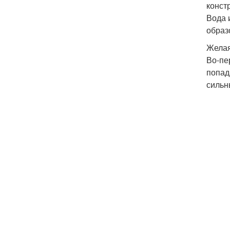
конст
Вода 
образ
Желая
Во-пе
попад
сильн