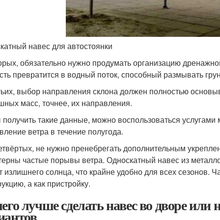
катный навес для автостоянки
орых, обязательно нужно продумать организацию дренажно
сть превратится в водный поток, способный размывать гру
тьих, выбор направления склона должен полностью основы
шных масс, точнее, их направления.
 получить такие данные, можно воспользоваться услугами 
вление ветра в течение полугода.
четвёртых, не нужно пренебрегать дополнительным укреплен
терны частые порывы ветра. Односкатный навес из металло
от излишнего солнца, что крайне удобно для всех сезонов. Ч
укцию, а как пристройку.
чего лучше сделать навес во дворе или 
иантов