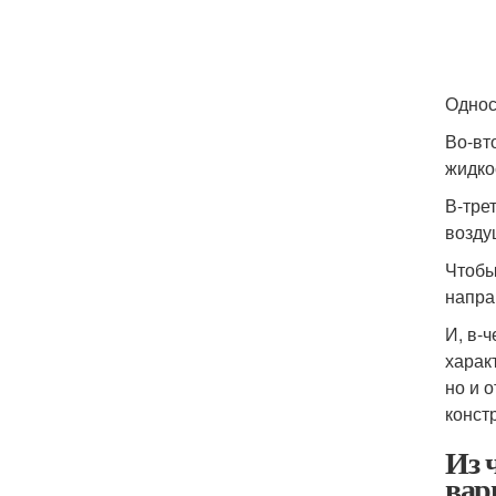
Однос
Во-вт
жидко
В-тре
возду
Чтобы
напра
И, в-
харак
но и 
констр
Из 
вар