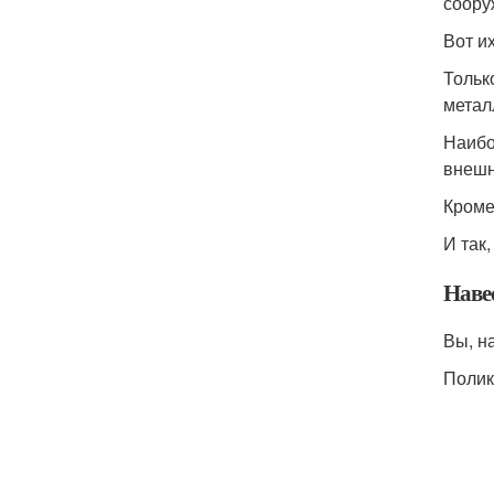
соору
Вот и
Тольк
метал
Наибо
внешн
Кроме
И так
Наве
Вы, н
Полик