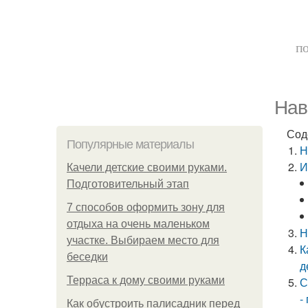
по
Нав
Сод
Популярные материалы
Н
И
Качели детские своими руками.
Подготовительный этап
7 способов оформить зону для
отдыха на очень маленьком
Н
участке. Выбираем место для
К
беседки
д
Терраса к дому своими руками
С
-
Как обустроить палисадник перед