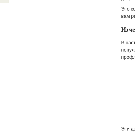
Это к
вам р
Из ч
В нас
попул
профл
Эти д