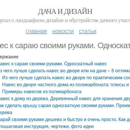
ДАЧА И ДИЗАЙН
ртал о ландшафном дизайне и обустройстве дачного учас
главная
новости
статьи
ес к сараю своими руками. Односка
ержание
авес к сараю своими руками. Односкатный навес
з чего лучше сделать навес во дворе или на даче – 5 опти
Из чего лучше сделать навес во дворе по практическим с
Навес во дворе частного дома из поликарбоната: плюсы 
Примеры навесов из поликарбоната
авес к дому из дерева. Деревянный навес для хранения д
ак сделать крышу сарая односкатную своими руками. Преим
ерева
арай своими руками дешево и быстро и очень просто. Как 
 пошаговая инструкция, чертежи, фото идеи