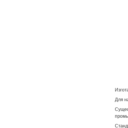
Изгот
Для н
Сущес
промы
Станд