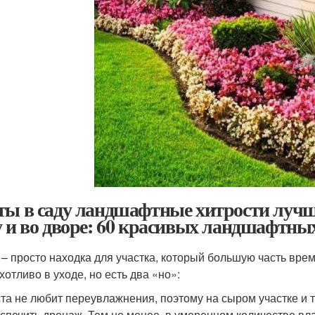
ты в саду ландшафтные хитрости лучши
у и во дворе: 60 красивых ландшафтны
 – просто находка для участка, который большую часть врем
хотливо в уходе, но есть два «но»:
та не любит переувлажнения, поэтому на сыром участке и т
спечить дренаж. Тем не менее, в умеренном количестве вл