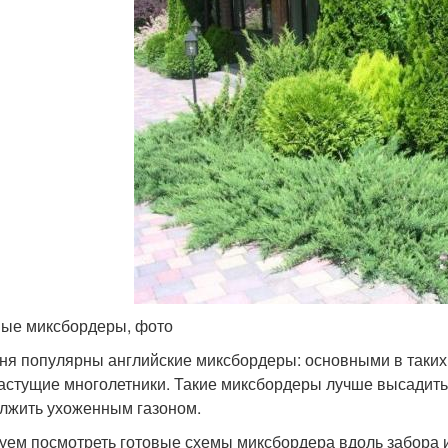
ые миксбордеры, фото
ня популярны английские миксбордеры: основными в таких
астущие многолетники. Такие миксбордеры лучше высадить 
лжить ухоженным газоном.
уем посмотреть готовые схемы миксбордера вдоль забора и