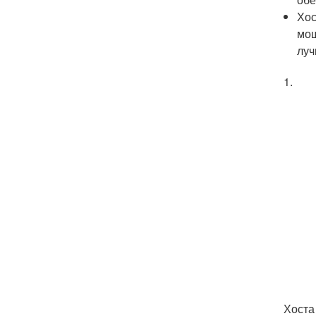
Хос
мощ
луч
1.
Хоста