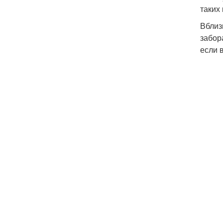
таких
Вблиз
забор
если 