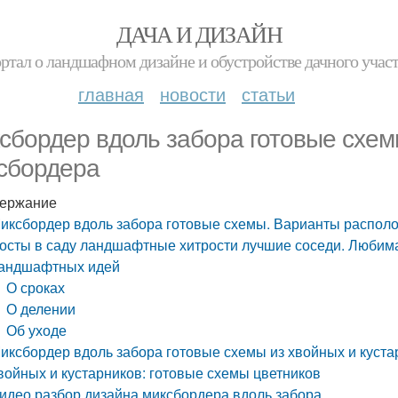
ДАЧА И ДИЗАЙН
ртал о ландшафном дизайне и обустройстве дачного учас
главная
новости
статьи
сбордер вдоль забора готовые схе
сбордера
ержание
иксбордер вдоль забора готовые схемы. Варианты распол
осты в саду ландшафтные хитрости лучшие соседи. Любимая
андшафтных идей
О сроках
О делении
Об уходе
иксбордер вдоль забора готовые схемы из хвойных и куста
войных и кустарников: готовые схемы цветников
идео разбор дизайна миксбордера вдоль забора