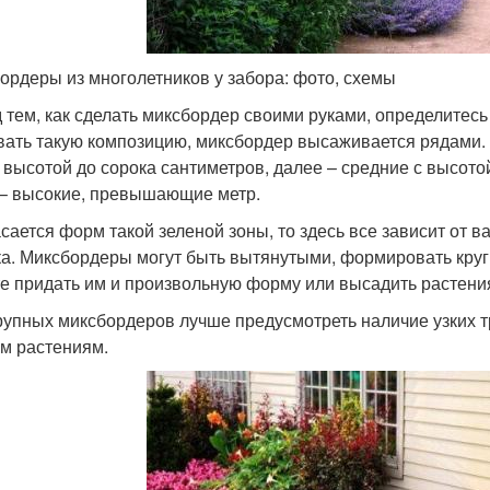
ордеры из многолетников у забора: фото, схемы
 тем, как сделать миксбордер своими руками, определитесь
вать такую композицию, миксбордер высаживается рядами. 
 высотой до сорока сантиметров, далее – средние с высото
– высокие, превышающие метр.
асается форм такой зеленой зоны, то здесь все зависит от
ка. Миксбордеры могут быть вытянутыми, формировать круг
е придать им и произвольную форму или высадить растени
рупных миксбордеров лучше предусмотреть наличие узких т
ем растениям.