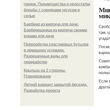
грядок. Преимущества и недостатки
Мик
борьбы с сорняками уксусом и
мик
солью
Барбекю из кирпича для дачи.
Свобо
Барбекюшница из кирпича своими
там, 
руками для дачи
угада
Переработка пластиковых бутылок
Посмо
в домашних условиях.
вариа
Разрешенные виды для
Совет
переработки
комби
Крыльцо на 2 стороны.
полно
Планирование
Если 
Летний вариант закрытой беседки.
друго
Разработка проекта