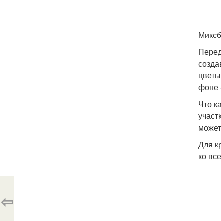
Миксб
Перед
созда
цветы
фоне 
Что к
участ
может
Для к
ко вс
⇦