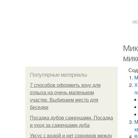
по
Мик
мик
Сод
Популярные материалы
М
Х
7 способов оформить зону для
л
отдыха на очень маленьком
участке. Выбираем место для
беседки
Посадка дубов саженцами. Посадка
М
и уход за саженцами дуба
х
Уксус с водой и нет сорняков между
В