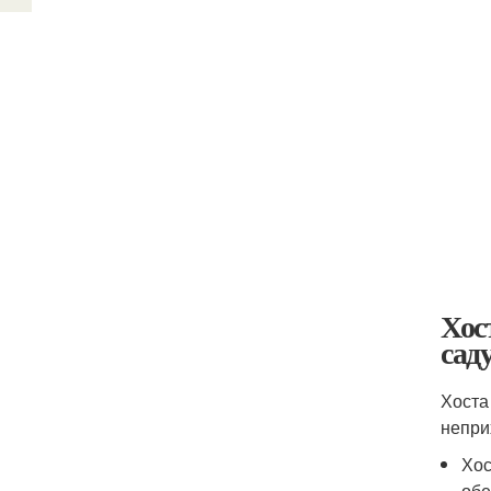
Хос
сад
Хоста
непри
Хос
обе