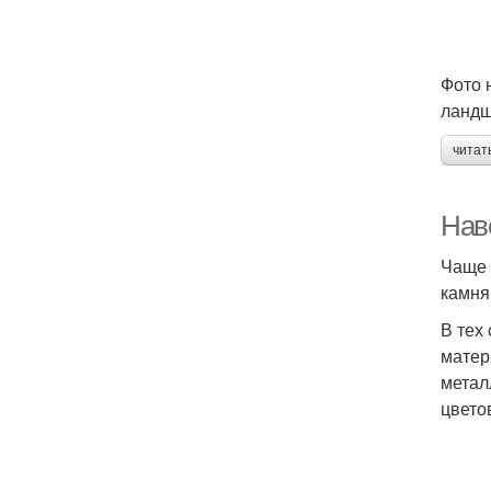
Фото 
ландш
читат
Нав
Чаще 
камня
В тех
матер
метал
цвето