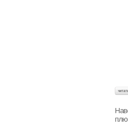
читат
Наве
плю