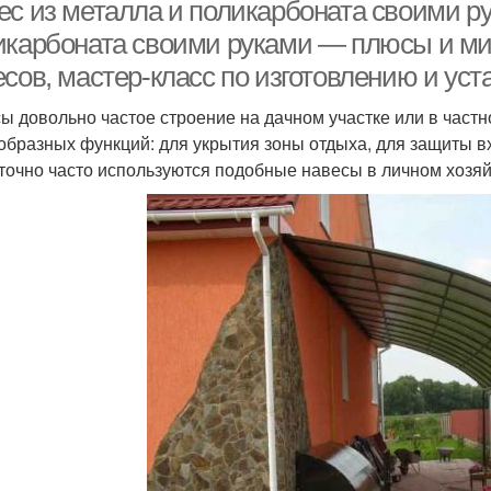
поликарбоната
ес из металла и поликарбоната своими ру
икарбоната своими руками — плюсы и ми
есов, мастер-класс по изготовлению и ус
Навес для дачи
Полукруглый навес
Ароч
ы довольно частое строение на дачном участке или в частн
образных функций: для укрытия зоны отдыха, для защиты в
точно часто используются подобные навесы в личном хозяй
Навес к дому
Навес из дерева
Дер
Оформления для
Навес перед домом
навеса
авесы по целевому
применению