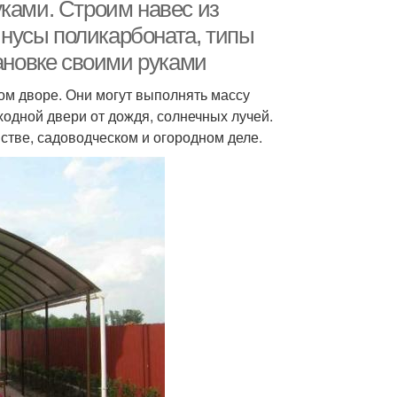
ками. Строим навес из
нусы поликарбоната, типы
тановке своими руками
ные конструкции
Навес для отдыха
ом дворе. Они могут выполнять массу
ходной двери от дождя, солнечных лучей.
стве, садоводческом и огородном деле.
евянные навесы
Навес во дворе
Навес на даче
Навесы на участке