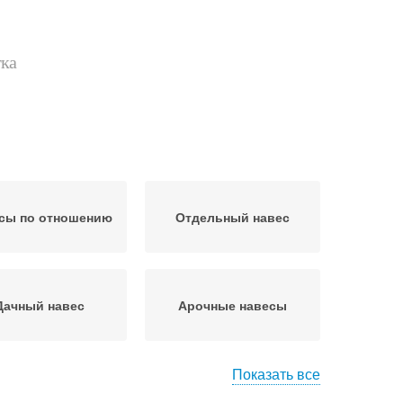
тка
сы по отношению
Отдельный навес
Дачный навес
Арочные навесы
Показать все
истенный навес
Односкатный навес