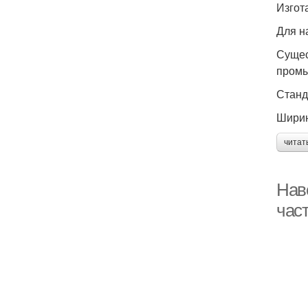
Изгот
Для н
Сущес
промы
Станд
Ширин
читат
Нав
час