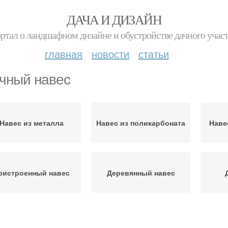
ДАЧА И ДИЗАЙН
ртал о ландшафном дизайне и обустройстве дачного учас
главная
новости
статьи
чный навес
Навес из металла
Навес из поликарбоната
Наве
ристроенный навес
Деревянный навес
Навесы из
П-т для навесов
Пр