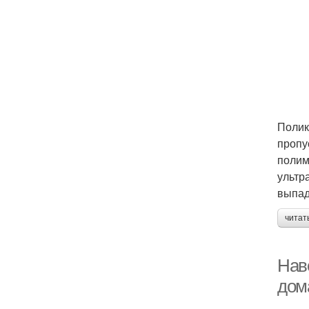
Полик
пропу
полим
ультр
выпад
читат
Нав
дом