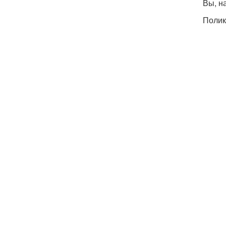
Вы, н
Полик