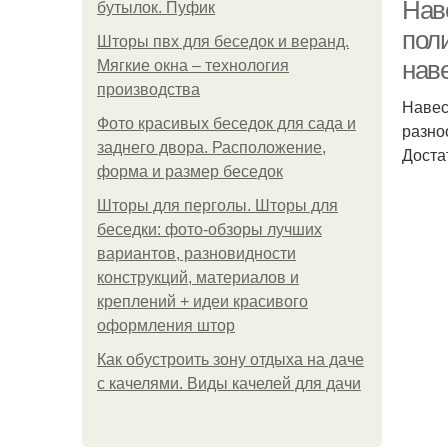
Нав
бутылок. Пуфик
пол
Шторы пвх для беседок и веранд.
нав
Мягкие окна – технология
производства
Навес
Фото красивых беседок для сада и
разно
заднего двора. Расположение,
Доста
форма и размер беседок
Шторы для перголы. Шторы для
беседки: фото-обзоры лучших
вариантов, разновидности
конструкций, материалов и
креплений + идеи красивого
оформления штор
Как обустроить зону отдыха на даче
Н
с качелями. Виды качелей для дачи