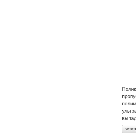
Полик
пропу
полим
ультр
выпад
читат