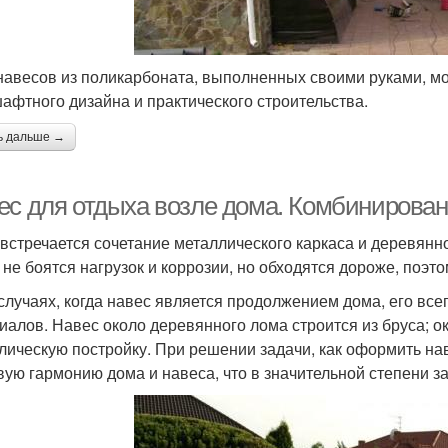
навесов из поликарбоната, выполненных своими руками, м
афтного дизайна и практического строительства.
ь дальше →
ес для отдыха возле дома. Комбинирова
встречается сочетание металлического каркаса и деревянно
 не боятся нагрузок и коррозии, но обходятся дороже, поэт
 случаях, когда навес является продолжением дома, его все
иалов. Навес около деревянного лома строится из бруса; 
лическую постройку. При решении задачи, как оформить нав
вую гармонию дома и навеса, что в значительной степени з