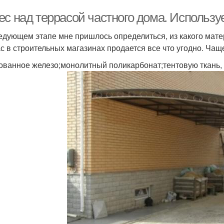
ес над террасой частного дома. Использ
едующем этапе мне пришлось определиться, из какого мате
с в строительных магазинах продается все что угодно. Ча
ованное железо;монолитный поликарбонат;тентовую ткань, 