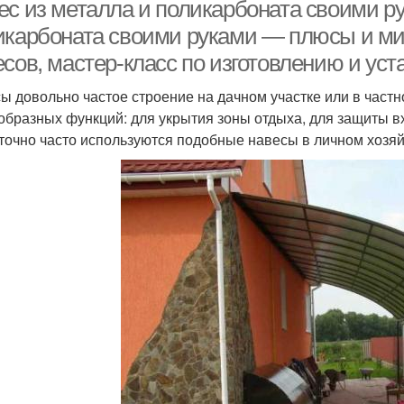
поликарбоната
ес из металла и поликарбоната своими ру
икарбоната своими руками — плюсы и ми
есов, мастер-класс по изготовлению и ус
Навес для дачи
Полукруглый навес
ы довольно частое строение на дачном участке или в частн
образных функций: для укрытия зоны отдыха, для защиты в
точно часто используются подобные навесы в личном хозяй