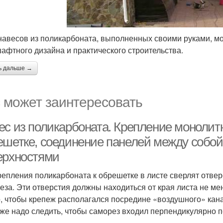
навесов из поликарбоната, выполненных своими руками, м
афтного дизайна и практического строительства.
ь дальше →
 может заинтересовать
ес из поликарбоната. Крепление монолитн
ешетке, соединение панелей между собо
ерхностями
репления поликарбоната к обрешетке в листе сверлят отве
еза. Эти отверстия должны находиться от края листа не ме
, чтобы крепеж располагался посредине «воздушного» кана
же надо следить, чтобы саморез входил перпендикулярно п