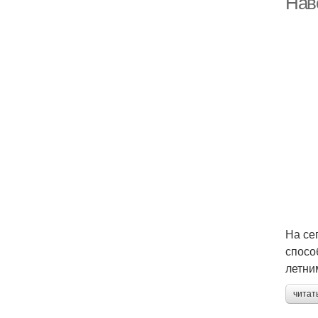
Нав
На се
спосо
летни
читат