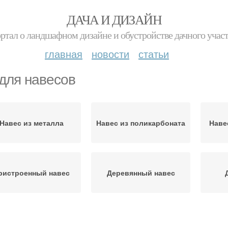
ДАЧА И ДИЗАЙН
ртал о ландшафном дизайне и обустройстве дачного учас
главная
новости
статьи
 для навесов
Навес из металла
Навес из поликарбоната
Наве
ристроенный навес
Деревянный навес
Навесы из
Арочные навесы
Пр