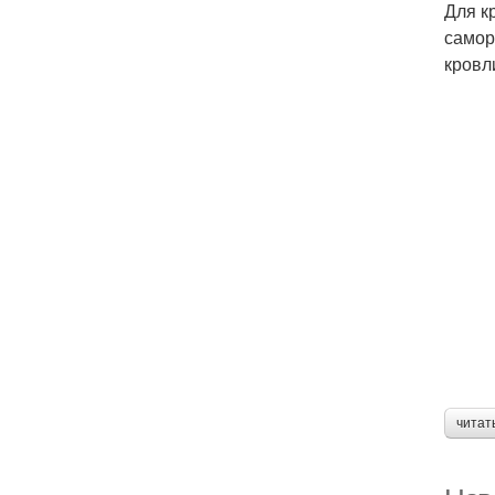
Для к
самор
кровл
читат