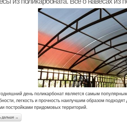
есы из поликарбоната. Все о навесах из 
годняшний день поликарбонат является самым популярным
бности, легкость и прочность наилучшим образом подходят
ми постройками придомовых территорий.
ь дальше →