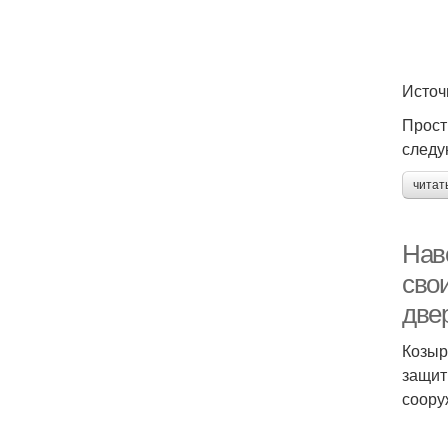
Источ
Прост
следу
читат
Нав
сво
две
Козыр
защит
соору