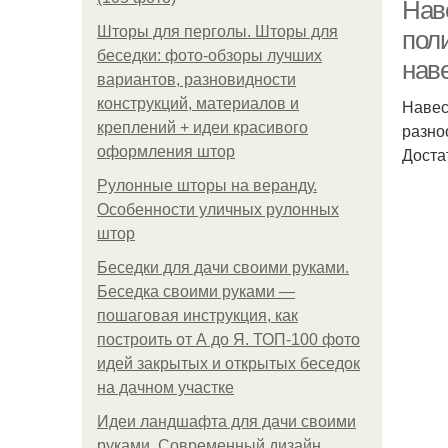
Нав
Шторы для перголы. Шторы для
пол
беседки: фото-обзоры лучших
нав
вариантов, разновидности
конструкций, материалов и
Навес
креплений + идеи красивого
разно
оформления штор
Доста
Рулонные шторы на веранду.
Особенности уличных рулонных
штор
Беседки для дачи своими руками.
Беседка своими руками —
пошаговая инструкция, как
построить от А до Я. ТОП-100 фото
идей закрытых и открытых беседок
на дачном участке
Идеи ландшафта для дачи своими
руками. Современный дизайн