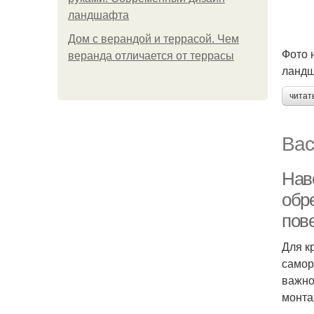
ландшафта
Дом с верандой и террасой. Чем
Фото 
веранда отличается от террасы
ландш
читат
Вас
Нав
обр
пов
Для к
самор
важно
монта