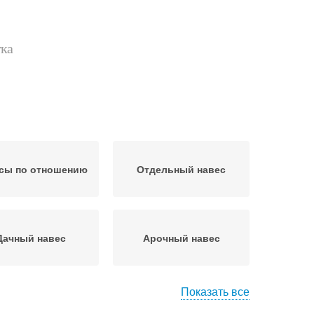
тка
сы по отношению
Отдельный навес
Дачный навес
Арочный навес
Показать все
истенный навес
Односкатный навес