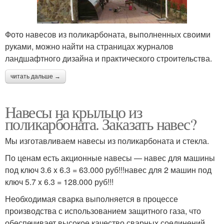
Фото навесов из поликарбоната, выполненных своими
Навесы на крыльцо
Односкатные навесы
руками, можно найти на страницах журналов
ландшафтного дизайна и практического строительства.
читать дальше →
Двускатные навесы
Полуарочные навесы
Навесы на крыльцо из
поликарбоната. Заказать навес?
Мы изготавливаем навесы из поликарбоната и стекла.
Сложные навесы
Цвета для навесов
По ценам есть акционные навесы — навес для машины
под ключ 3.6 x 6.3 = 63.000 руб!!!навес для 2 машин под
ключ 5.7 x 6.3 = 128.000 руб!!!
Необходимая сварка выполняется в процессе
Навес из дерева
Навес на даче
производства с использованием защитного газа, что
обеспечивает высокое качество сварных соединений.