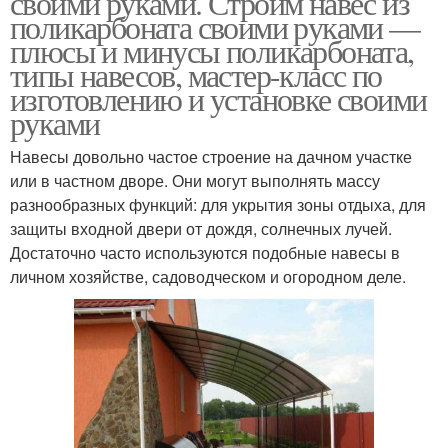
своими руками. Строим навес из
поликарбоната своими руками —
плюсы и минусы поликарбоната,
типы навесов, мастер-класс по
изготовлению и установке своими
Арочный навес
Арочные навесы
руками
Навесы довольно частое строение на дачном участке
или в частном дворе. Они могут выполнять массу
Навесы из
П-т для навесов
разнообразных функций: для укрытия зоны отдыха, для
поликарбоната
защиты входной двери от дождя, солнечных лучей.
Достаточно часто используются подобные навесы в
личном хозяйстве, садоводческом и огородном деле.
Пристенный навес
Односкатный навес
Навес для дачи
Полукруглый навес