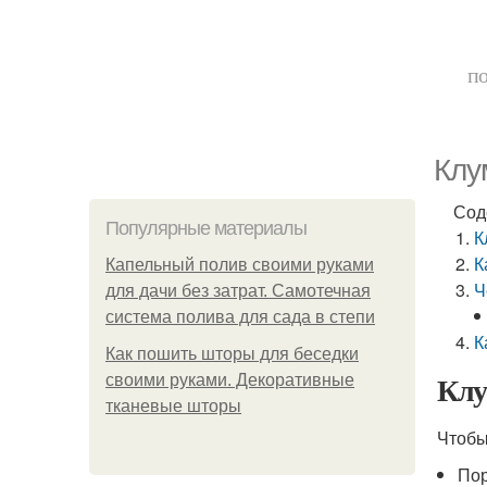
по
Клу
Сод
Популярные материалы
К
К
Капельный полив своими руками
Ч
для дачи без затрат. Самотечная
система полива для сада в степи
К
Как пошить шторы для беседки
Клу
своими руками. Декоративные
тканевые шторы
Чтобы
Пор