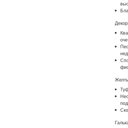
выс
Бла
Декор
Ква
оче
Пес
нед
Спо
фио
Желты
Туф
Нес
под
Ско
Гальк