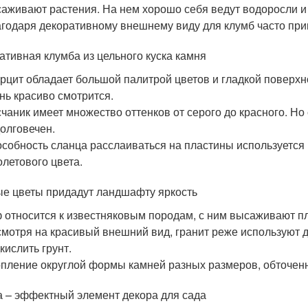
аживают растения. На нем хорошо себя ведут водоросли и
годаря декоративному внешнему виду для клумб часто при
ативная клумба из цельного куска камня
рцит обладает большой палитрой цветов и гладкой поверхн
нь красиво смотрится.
чаник имеет множество оттенков от серого до красного. Но 
олговечен.
собность сланца расслаиваться на пластины используется в
летового цвета.
е цветы придадут ландшафту яркость
 относится к известняковым породам, с ним высаживают п
мотря на красивый внешний вид, гранит реже используют д
кислить грунт.
пление округлой формы камней разных размеров, обточенн
а – эффектный элемент декора для сада