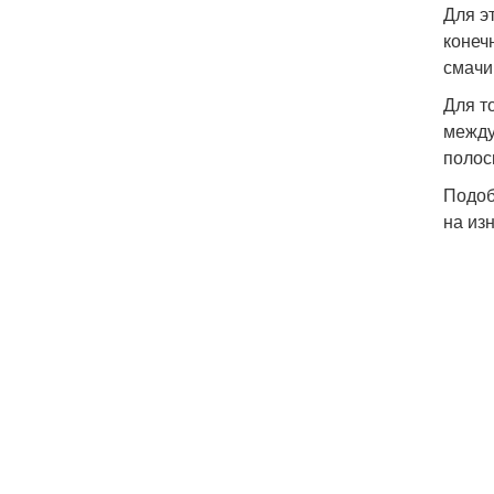
Для э
конеч
смачи
Для т
между
полос
Подоб
на изн