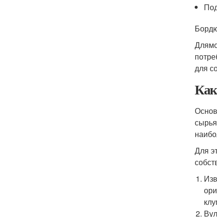
Под
Бордю
Длямо
потре
для с
Как
Основ
сырья
наибо
Для э
собст
Изв
ори
клу
Вул