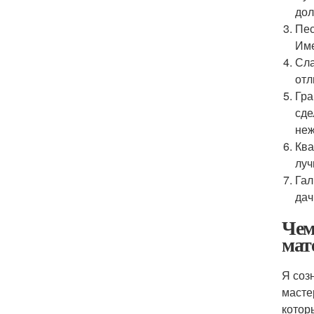
дол
Пес
Име
Сла
отл
Гра
сде
неж
Ква
луч
Гал
дач
Чем
мат
Я соз
масте
котор