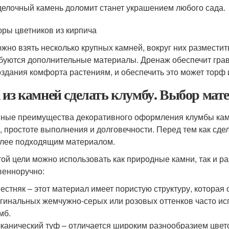
елочный камень доломит станет украшением любого сада.
ры цветников из кирпича
жно взять несколько крупных камней, вокруг них разместит
буются дополнительные материалы. Дренаж обеспечит грав
оздания комфорта растениям, и обеспечить это может торф 
 из камней сделать клумбу. Выбор мат
ные преимущества декоративного оформления клумбы камн
, простоте выполнения и долговечности. Перед тем как сде
лее подходящим материалом.
той цели можно использовать как природные камни, так и р
венноручно:
естняк – этот материал имеет пористую структуру, которая 
гинальных жемчужно-серых или розовых оттенков часто ис
мб.
канический туф – отличается широким разнообразием цвет