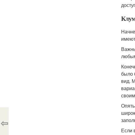
досту
Клум
Начне
имеют
Важны
любым
Конеч
было 
вид. 
вариа
своим
Опять
широк
⇦
запол
Если 