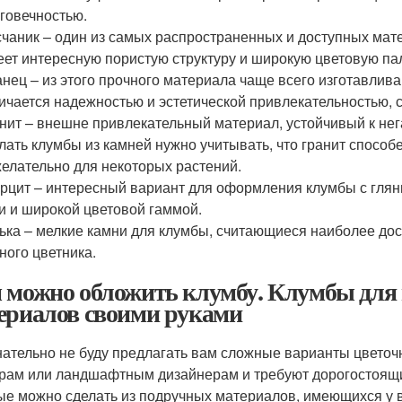
говечностью.
чаник – один из самых распространенных и доступных мате
ет интересную пористую структуру и широкую цветовую па
нец – из этого прочного материала чаще всего изготавлив
ичается надежностью и эстетической привлекательностью, с
нит – внешне привлекательный материал, устойчивый к не
лать клумбы из камней нужно учитывать, что гранит способ
елательно для некоторых растений.
рцит – интересный вариант для оформления клумбы с гля
и и широкой цветовой гаммой.
ька – мелкие камни для клумбы, считающиеся наиболее д
ного цветника.
 можно обложить клумбу. Клумбы для 
ериалов своими руками
нательно не буду предлагать вам сложные варианты цветоч
рам или ландшафтным дизайнерам и требуют дорогостоящи
ые можно сделать из подручных материалов, имеющихся у в