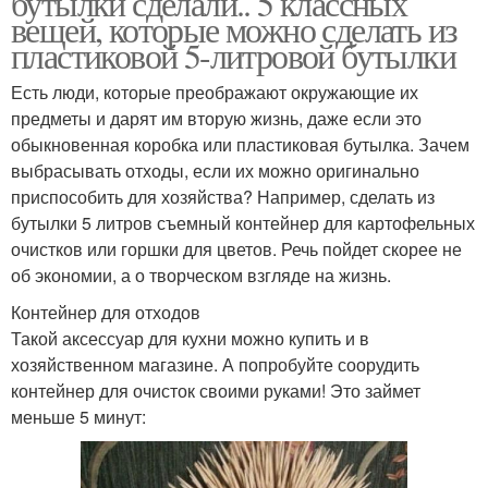
бутылки сделали.. 5 классных
вещей, которые можно сделать из
пластиковой 5-литровой бутылки
Поделка из
Есть люди, которые преображают окружающие их
Пластиковые бутылки
пластиковой бутылки
предметы и дарят им вторую жизнь, даже если это
обыкновенная коробка или пластиковая бутылка. Зачем
выбрасывать отходы, если их можно оригинально
приспособить для хозяйства? Например, сделать из
Бутылки для детского
Кормушка из 5-
бутылки 5 литров съемный контейнер для картофельных
сада
литровой бутылки
очистков или горшки для цветов. Речь пойдет скорее не
об экономии, а о творческом взгляде на жизнь.
Контейнер для отходов
Бордюр из
Клумба из бутылок
Такой аксессуар для кухни можно купить и в
пластиковых бутылок
хозяйственном магазине. А попробуйте соорудить
контейнер для очисток своими руками! Это займет
меньше 5 минут:
Ваза из пластиковой
бутылки