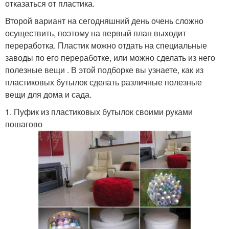
отказаться от пластика.
Второй вариант на сегодняшний день очень сложно
осуществить, поэтому на первый план выходит
Мастер-классы из
Руки из пластиковой
переработка. Пластик можно отдать на специальные
пластиковых бутылок
бутылки
заводы по его переработке, или можно сделать из него
полезные вещи . В этой подборке вы узнаете, как из
пластиковых бутылок сделать различные полезные
вещи для дома и сада.
Пенал из пластиковой
Пластиковая пальма
бутылки
1. Пуфик из пластиковых бутылок своими руками
пошагово
Заготовки для
Лягушка из
пластиковых бутылок
пластиковой бутылки
Пластиковая бутылка
Бутылки на даче