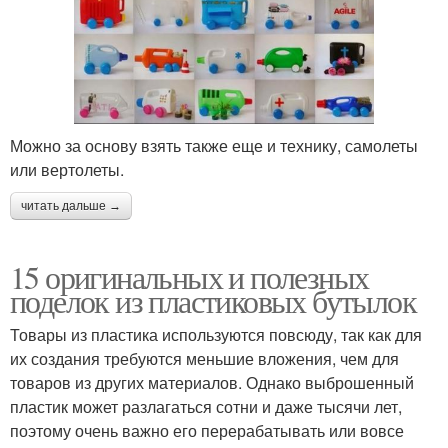
Бутылки для кошки
моющих средств
Шедевры из
Пластиковая упаковка
пластиковых бутылок
Можно за основу взять также еще и технику, самолеты
или вертолеты.
читать дальше →
Литровые бутылки
Поделки из бутылок
15 оригинальных и полезных
поделок из пластиковых бутылок
Бутылки для сада
Птички из бутылок
Товары из пластика используются повсюду, так как для
их создания требуются меньшие вложения, чем для
товаров из других материалов. Однако выброшенный
пластик может разлагаться сотни и даже тысячи лет,
Поделка из
Бутылки для детского
поэтому очень важно его перерабатывать или вовсе
пластиковой бутылки
сада