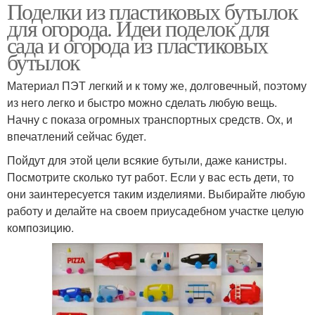
Поделки из пластиковых бутылок
пластмассовых
Бутылки для клумбы
для огорода. Идеи поделок для
бутылок
сада и огорода из пластиковых
бутылок
Материал ПЭТ легкий и к тому же, долговечный, поэтому
Пластиковые бутылки
Бутылки для кухни
из него легко и быстро можно сделать любую вещь.
Начну с показа огромных транспортных средств. Ох, и
впечатлений сейчас будет.
Пуфик из пластиковых
Пойдут для этой цели всякие бутыли, даже канистры.
Игрушки из бутылок
бутылок
Посмотрите сколько тут работ. Если у вас есть дети, то
они заинтересуется таким изделиями. Выбирайте любую
работу и делайте на своем приусадебном участке целую
композицию.
Изделия из
Кормушка из
пластиковых бутылок
пластиковых бутылок
Бутылки из-под