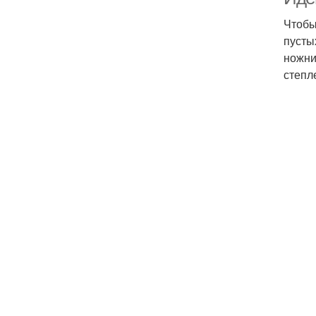
Чтобы
пусты
ножни
степл