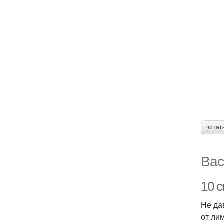
читат
Вас
10 
Не да
от ли