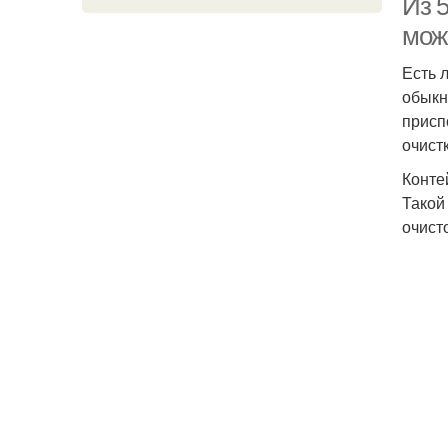
Из 
мож
Есть 
обыкн
присп
очист
Конте
Такой
очист