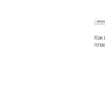
читат
Как
пла