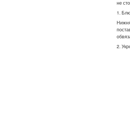
не ст
1. Бл
Нижня
поста
обвяз
2. Укр