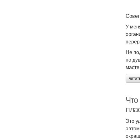
Сове
У мен
орган
перер
Не по
по ду
масте
читат
Что
пла
Это у
автом
окраш