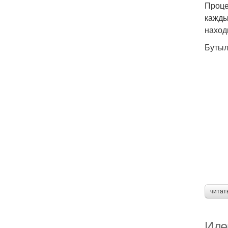
Проце
кажды
наход
Бутыл
читат
Иде