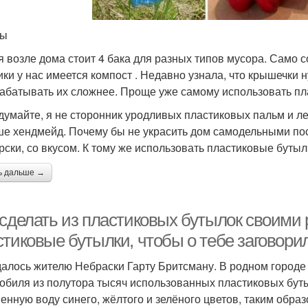
ты
я возле дома стоит 4 бака для разных типов мусора. Само со
ики у нас имеется компост . Недавно узнала, что крышечки 
абатывать их сложнее. Проще уже самому использовать пл
думайте, я не сторонник уродливых пластиковых пальм и ле
ше хендмейд. Почему бы не украсить дом самодельными пос
рски, со вкусом. К тому же использовать пластиковые бутылк
ь дальше →
 сделать из пластиковых бутылок своими 
стиковые бутылки, чтобы о тебе заговори
далось жителю Небраски Гарту Бритсману. В родном городе 
обиля из полутора тысяч использованных пластиковых буты
енную воду синего, жёлтого и зелёного цветов, таким образ