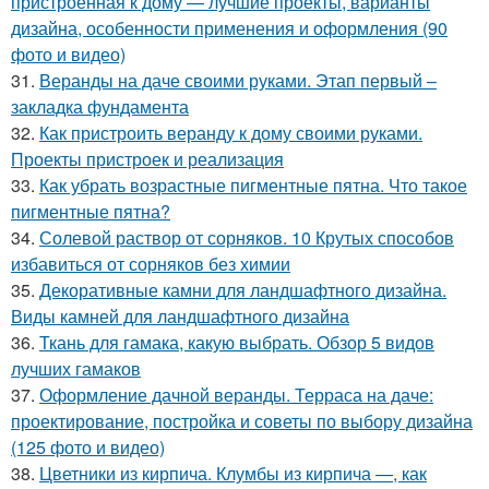
пристроенная к дому — лучшие проекты, варианты
дизайна, особенности применения и оформления (90
фото и видео)
31.
Веранды на даче своими руками. Этап первый –
закладка фундамента
32.
Как пристроить веранду к дому своими руками.
Проекты пристроек и реализация
33.
Как убрать возрастные пигментные пятна. Что такое
пигментные пятна?
34.
Солевой раствор от сорняков. 10 Крутых способов
избавиться от сорняков без химии
35.
Декоративные камни для ландшафтного дизайна.
Виды камней для ландшафтного дизайна
36.
Ткань для гамака, какую выбрать. Обзор 5 видов
лучших гамаков
37.
Оформление дачной веранды. Терраса на даче:
проектирование, постройка и советы по выбору дизайна
(125 фото и видео)
38.
Цветники из кирпича. Клумбы из кирпича —, как