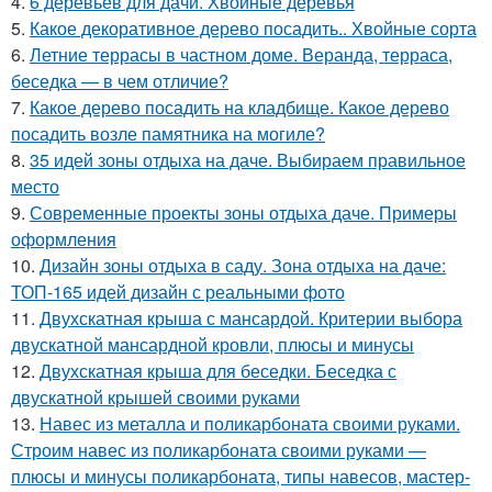
4.
6 деревьев для дачи. Хвойные деревья
5.
Какое декоративное дерево посадить.. Хвойные сорта
6.
Летние террасы в частном доме. Веранда, терраса,
беседка — в чем отличие?
7.
Какое дерево посадить на кладбище. Какое дерево
посадить возле памятника на могиле?
8.
35 идей зоны отдыха на даче. Выбираем правильное
место
9.
Современные проекты зоны отдыха даче. Примеры
оформления
10.
Дизайн зоны отдыха в саду. Зона отдыха на даче:
ТОП-165 идей дизайн с реальными фото
11.
Двухскатная крыша с мансардой. Критерии выбора
двускатной мансардной кровли, плюсы и минусы
12.
Двухскатная крыша для беседки. Беседка с
двускатной крышей своими руками
13.
Навес из металла и поликарбоната своими руками.
Строим навес из поликарбоната своими руками —
плюсы и минусы поликарбоната, типы навесов, мастер-