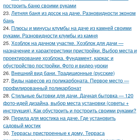
построить баню своими руками
23.
Летняя баня из досок на даче. Разновидности эконом
бань
24.
Плюсы и минусы клумбы на даче из камней своими
руками. Разновидности клумбы из камня
25.
Хозблок на дачном участке. Хозблок для дачи —
назначение и характеристики пристройки. Выбор места и
проектирование хозблока. Фундамент, каркас и
обустройство постройки. Фото и видео-уроки
26.
Внешний вид бани. Традиционные (русские)
27.
Виды навесов из поликарбоната. Первое место —
профилированный поликарбонат
28.
Стильные бытовки для дачи. Дачная бытовка — 120
фото-идей дизайна, выбор места установки (советы +
инструкция). Как обустроить и построить своими руками?
29.
Перила для мостика на даче. Где установить
садовый мостик
30.
Террасы пристроенные к дому. Терраса