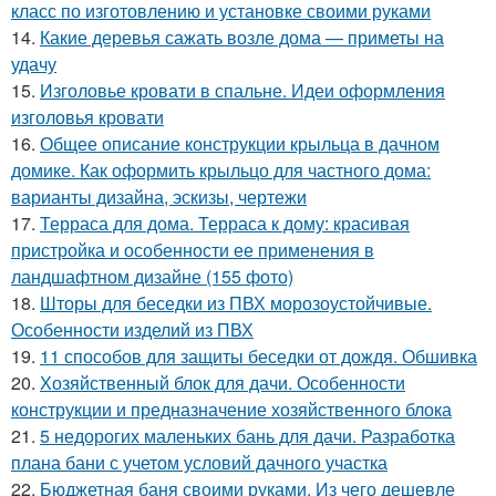
класс по изготовлению и установке своими руками
14.
Какие деревья сажать возле дома — приметы на
удачу
15.
Изголовье кровати в спальне. Идеи оформления
изголовья кровати
16.
Общее описание конструкции крыльца в дачном
домике. Как оформить крыльцо для частного дома:
варианты дизайна, эскизы, чертежи
17.
Терраса для дома. Терраса к дому: красивая
пристройка и особенности ее применения в
ландшафтном дизайне (155 фото)
18.
Шторы для беседки из ПВХ морозоустойчивые.
Особенности изделий из ПВХ
19.
11 способов для защиты беседки от дождя. Обшивка
20.
Хозяйственный блок для дачи. Особенности
конструкции и предназначение хозяйственного блока
21.
5 недорогих маленьких бань для дачи. Разработка
плана бани с учетом условий дачного участка
22.
Бюджетная баня своими руками. Из чего дешевле