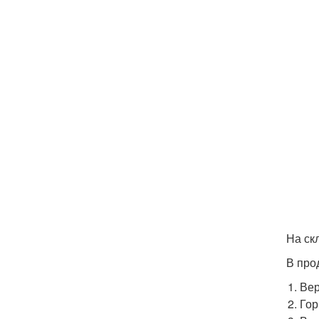
На ск
В про
Вер
Гор