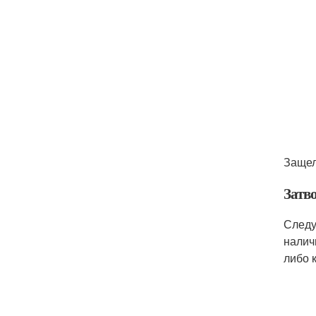
Защел
Затв
Следу
налич
либо 