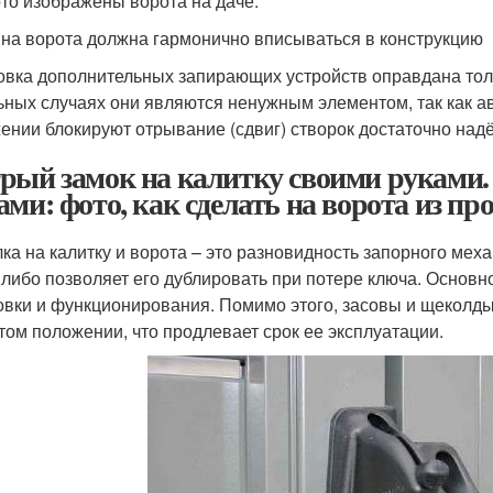
то изображены ворота на даче.
 на ворота должна гармонично вписываться в конструкцию
овка дополнительных запирающих устройств оправдана толь
ьных случаях они являются ненужным элементом, так как 
ении блокируют отрывание (сдвиг) створок достаточно над
рый замок на калитку своими руками.
ами: фото, как сделать на ворота из пр
ка на калитку и ворота – это разновидность запорного мех
 либо позволяет его дублировать при потере ключа. Основн
овки и функционирования. Помимо этого, засовы и щеколды
том положении, что продлевает срок ее эксплуатации.