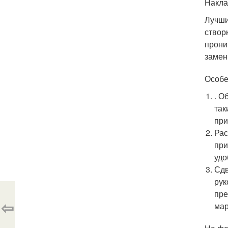
Накла
Лучши
створ
прони
замен
Особе
. О
так
при
Рас
при
удо
Сдв
рук
пре
⇦
мар