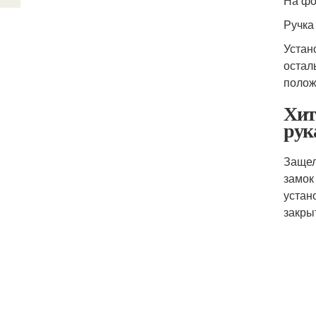
На фо
Ручка
Устан
остал
полож
Хит
рук
Защел
замок
устан
закры