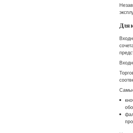
Незав
экспл
Для 
Входн
сочет
предс
Входн
Торго
соотв
Самые
кно
обо
фал
про