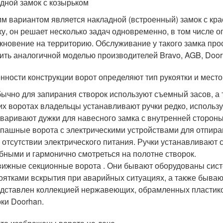
дной замок с козырьком
м вариантом является накладной (встроенный) замок с кра
ку, он решает несколько задач одновременно, в том числе 
кновение на территорию. Обслуживание у такого замка прос
ить аналогичной моделью производителей Bravo, AGB, Door
нности конструкции ворот определяют тип рукоятки и мест
бычно для запирания створок используют съемный засов, а
их воротах владельцы устанавливают ручки редко, использу
варивают дужки для навесного замка с внутренней сторон
пашные ворота с электрическими устройствами для отпира
 отсутствии электрического питания. Ручки устанавливают
бными и гармонично смотреться на полотне створок.
ижные секционные ворота . Они бывают оборудованы сист
оятками вскрытия при аварийных ситуациях, а также бываю
дставлен коллекцией нержавеющих, обрамленных пластико
ки Doorhan.