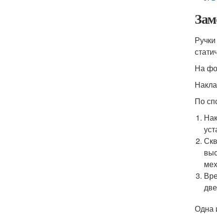
Зам
Ручки
стати
На фо
Накла
По сп
Нак
уст
Скв
выс
мех
Вре
две
Одна 