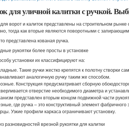
ок для уличной калитки с ручкой. Вы
 для ворот и калиток представлены на строительном рынке
чно, тогда как вторые являются поворотными с запирающи
то представлена кованая ручка.
дные рукоятки более просты в установке
особу установки их классифицируют на:
ладные. Такие ручки жестко крепятся к полотну створки са
анавливают аналогичную ручку таким же способом.
озные. Конструкция предусматривает сборную обоюдостор
верливается отверстие необходимого диаметра и устанав
анизм представлен вторым концом подвижной части рукоят
зные, где ручка – это конструктивный элемент фабричного
рцы. Узкие профили каркаса ограничивают установку.
из разновидностей врезной рукоятки для калитки