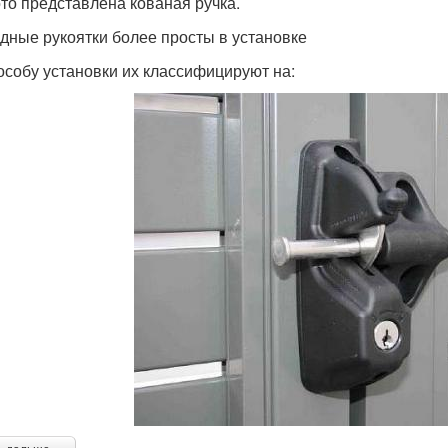
то представлена кованая ручка.
дные рукоятки более просты в установке
особу установки их классифицируют на: