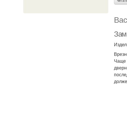
читат
Вас
Замк
Издел
Врезн
Чаще 
дверн
после
долже