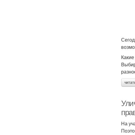
Сегод
возмо
Какие
Выбир
разно
читат
Улич
пра
На уч
Поэто