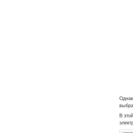
Однак
выбра
В это
элект