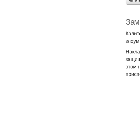
читат
Зам
Калит
злоум
Накла
защищ
этом 
присп