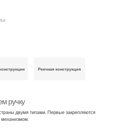
тка
конструкции
Реечная конструкция
ем ручку
 страны двумя типами. Первые закрепляются
м механизмом.