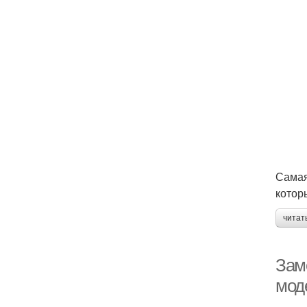
Самая
котор
читат
Зам
мод