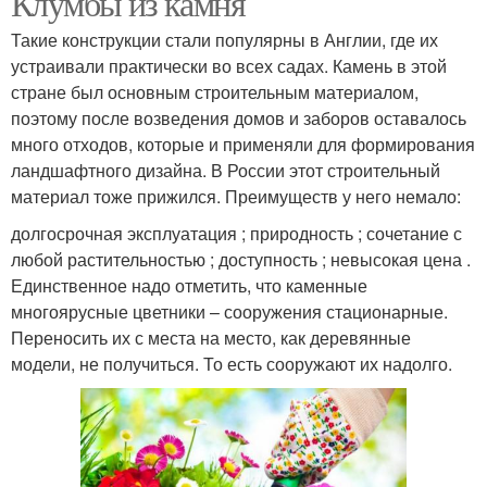
Клумбы из камня
Такие конструкции стали популярны в Англии, где их
устраивали практически во всех садах. Камень в этой
Клумбы из
стране был основным строительным материалом,
Красивые клумбы
многолетников
поэтому после возведения домов и заборов оставалось
много отходов, которые и применяли для формирования
ландшафтного дизайна. В России этот строительный
материал тоже прижился. Преимуществ у него немало:
Клумбы из многолетних
Цвета на клумбе
цветов
долгосрочная эксплуатация ; природность ; сочетание с
любой растительностью ; доступность ; невысокая цена .
Единственное надо отметить, что каменные
многоярусные цветники – сооружения стационарные.
Многоярусная клумба
Переносить их с места на место, как деревянные
модели, не получиться. То есть сооружают их надолго.