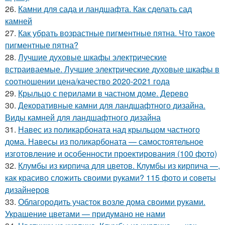
26.
Камни для сада и ландшафта. Как сделать сад
камней
27.
Как убрать возрастные пигментные пятна. Что такое
пигментные пятна?
28.
Лучшие духовые шкафы электрические
встраиваемые. Лучшие электрические духовые шкафы в
соотношении цена/качество 2020-2021 года
29.
Крыльцо с перилами в частном доме. Дерево
30.
Декоративные камни для ландшафтного дизайна.
Виды камней для ландшафтного дизайна
31.
Навес из поликарбоната над крыльцом частного
дома. Навесы из поликарбоната — самостоятельное
изготовление и особенности проектирования (100 фото)
32.
Клумбы из кирпича для цветов. Клумбы из кирпича —,
как красиво сложить своими руками? 115 фото и советы
дизайнеров
33.
Облагородить участок возле дома своими руками.
Украшение цветами — придумано не нами