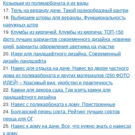
Козырьки из поликарбоната и их виды
17.
Тюль на веранду дачи. Такой разнообразный кантри
18.
Выбираем шторы для веранды. Функциональность
наружных штор
19.
Клумбы из кирпичей. Клумбы из кирпича: ТОП-150
фото лучших вариантов современного дизайна, новинки
идей, варианты оформления цветника на участке
20.
Идеи для ландшафтного дизайна. Современный
дизайн ландшафта
21.
Навес для отдыха на даче. Навес во дворе частного
дома из поликарбоната и других материалов (250 ФОТО
ИДЕЙ) – Красивый вид, удобство и практичность
22.
Камни для декора сада. Где взять камни для
ландшафтного дизайна
23.
Навес с поликарбоната к дому. Пристроенные
24.
Болгарский перец сорта. Рейтинг лучших сортов
перца для ОГ
25.
Навес к дому на даче. Все, что нужно знать о навесах
к дому