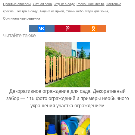
Простые способы
,
Уютная зона
,
Отдых в саду
,
Роскошное место
,
Плетёные
кресла
,
Люстра в саду
,
Акцент из яркой
,
Синий небо
,
Идеи для зоны
,
Оригинальные решения
Читайте также
Декоративное ограждение для сада. Декоративный
забор — 115 фото ограждений и примеры необычного
украшения участка ограждением