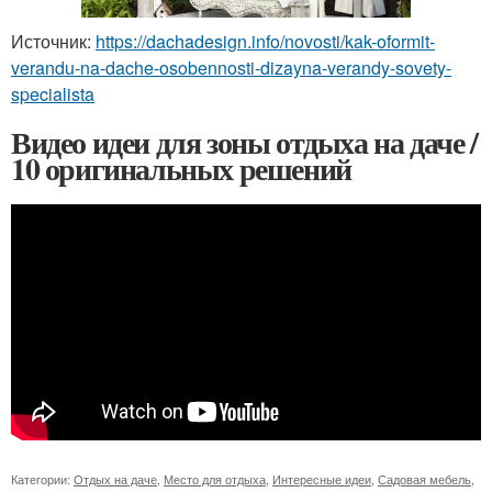
Источник:
https://dachadesign.info/novosti/kak-oformit-
verandu-na-dache-osobennosti-dizayna-verandy-sovety-
specialista
Видео идеи для зоны отдыха на даче /
10 оригинальных решений
Категории:
Отдых на даче
,
Место для отдыха
,
Интересные идеи
,
Садовая мебель
,