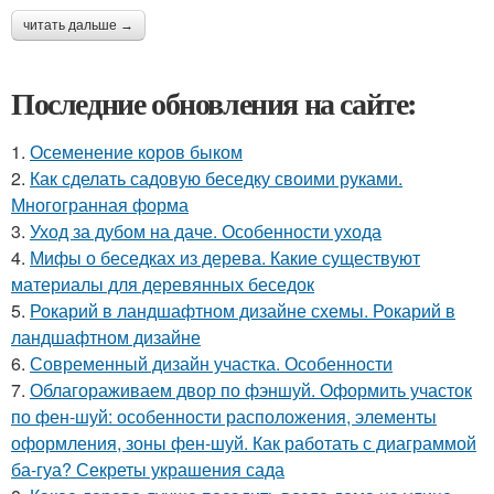
читать дальше →
Последние обновления на сайте:
1.
Осеменение коров быком
2.
Как сделать садовую беседку своими руками.
Многогранная форма
3.
Уход за дубом на даче. Особенности ухода
4.
Мифы о беседках из дерева. Какие существуют
материалы для деревянных беседок
5.
Рокарий в ландшафтном дизайне схемы. Рокарий в
ландшафтном дизайне
6.
Современный дизайн участка. Особенности
7.
Облагораживаем двор по фэншуй. Оформить участок
по фен-шуй: особенности расположения, элементы
оформления, зоны фен-шуй. Как работать с диаграммой
ба-гуа? Секреты украшения сада