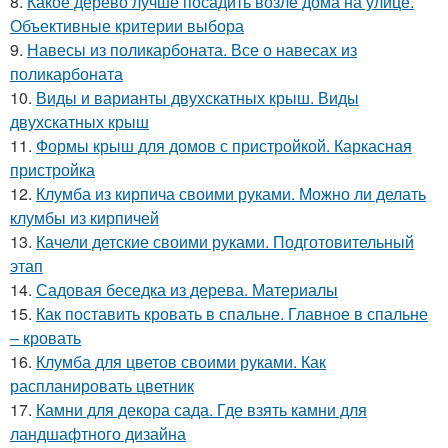
8.
Какое дерево лучше посадить возле дома на улице.
Объективные критерии выбора
9.
Навесы из поликарбоната. Все о навесах из
поликарбоната
10.
Виды и варианты двухскатных крыш. Виды
двухскатных крыш
11.
Формы крыш для домов с пристройкой. Каркасная
пристройка
12.
Клумба из кирпича своими руками. Можно ли делать
клумбы из кирпичей
13.
Качели детские своими руками. Подготовительный
этап
14.
Садовая беседка из дерева. Материалы
15.
Как поставить кровать в спальне. Главное в спальне
– кровать
16.
Клумба для цветов своими руками. Как
распланировать цветник
17.
Камни для декора сада. Где взять камни для
ландшафтного дизайна