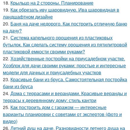
18.
Крыльцо на 2 стороны. Планирование
19.
Как обрезать иву шаровидную. Ива шаровидная в
ландшафтном дизайне
20.
Баня на даче недорого. Как построить отличную баню
на дачу?
21.
Система капельного орошения из пластиковых
бутылок. Как сделать систему орошения из пятилитровой
пластиковой емкости своими руками?
22.
Хозяйственные постройки на приусадебном участке.
Хозблок для дачи своими руками: простые и интересные
модели для дачных и приусадебных участков
23.
Красивые бани из бруса. Самостоятельная постройка
бани из бруса
24.
Дома с террасами и верандами. Красивые веранды и
террасы к деревянному дому: стиль кантри
25.
Как построить дом с гаражом — интересные
варианты планировки с советами от экспертов (фото и
видео)
26.
Летний душ на даче. Разновидности летнего душа на