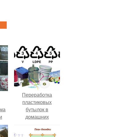
Переработка
пластиковых
ома
бутылок в
и
домашних
условиях.
Разрешенные виды