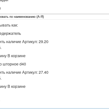
ы
ывать как:
едержатель
ить наличие Артикул: 29.20
.
зину В корзине
о шторное d40
ить наличие Артикул: 27.40
.
зину В корзине
е