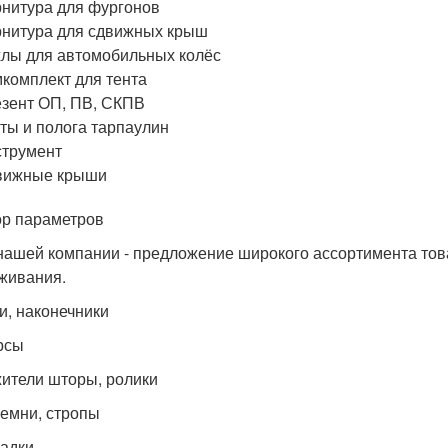
нитура для фургонов
нитура для сдвижных крыш
лы для автомобильных колёс
комплект для тента
зент ОП, ПВ, СКПВ
ты и полога тарпаулин
трумент
вижные крыши
р параметров
нашей компании - предложение широкого ассортимента това
живания.
и, наконечники
рсы
ители шторы, ролики
емни, стропы
адки