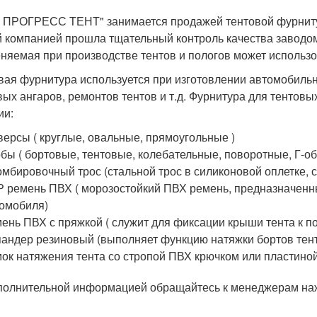
 ПРОГРЕСС ТЕНТ" занимается продажей тентовой фурнитур
 компанией прошла тщательный контроль качества заводом 
няемая при производстве тентов и пологов может использ
вая фурнитура используется при изготовлении автомобильн
вых ангаров, ремонтов тентов и т.д. Фурнитура для тентов
ии:
ерсы ( круглые, овальные, прямоугольные )
бы ( бортовые, тентовые, колебательные, поворотные, Г-об
мбировочный трос (стальной трос в силиконовой оплетке, 
 ремень ПВХ ( морозостойкий ПВХ ремень, предназначенны
омобиля)
ень ПВХ с пряжкой ( служит для фиксации крыши тента к 
андер резиновый (выполняет функцию натяжки бортов тен
ок натяжения тента со стропой ПВХ крючком или пластиной
полнительной информацией обращайтесь к менеджерам на