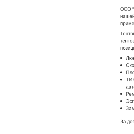
ООО "
нашей
приме
Тенто
тенто
позиц
Люв
Ско
Пло
ТИР
авт
Рем
Эсп
Зам
За до