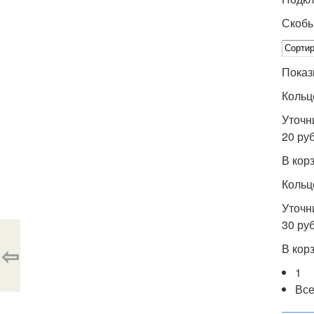
Скоб
Показ
Кольц
Уточн
20 руб
В кор
Кольц
Уточн
30 руб
В кор
⇦
1
Вс