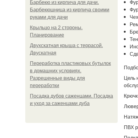
Фур
Барбекю из кирпича для дачи.
Фур
Барбекюшница из кирпича своими
Чех
руками для дачи
Рем
Крыльцо на 2 стороны.
Бре
Планирование
Тен
Двухскатная крыша с террасой.
Инс
Двускатная
Сд
Переработка пластиковых бутылок
Подбо
в домашних условиях.
Цель 
Разрешенные виды для
обслу
переработки
Крючк
Посадка дубов саженцами. Посадка
и уход за саженцами дуба
Люве
Натяж
ПВХ р
Подкл