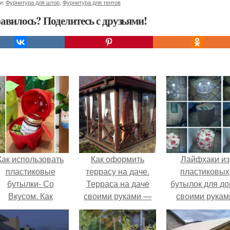
и:
Фурнитура для штор
,
Фурнитура для тентов
авилось? Поделитесь с друзьями!
Как использовать
Как оформить
Лайфхаки из
пластиковые
террасу на даче.
пластиковых
бутылки- Со
Терраса на даче
бутылок для д
Вкусом. Как
своими руками —
своими рукам
использовать
идеи дизайна,
пластиковые
правила постройки