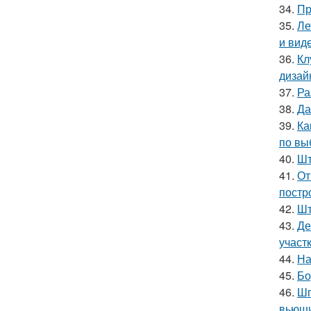
34.
Пр
35.
Ле
и вид
36.
Кл
дизай
37.
Ра
38.
Да
39.
Ка
по вы
40.
Шт
41.
От
постр
42.
Шт
43.
Де
участ
44.
На
45.
Бо
46.
Шп
вьющи