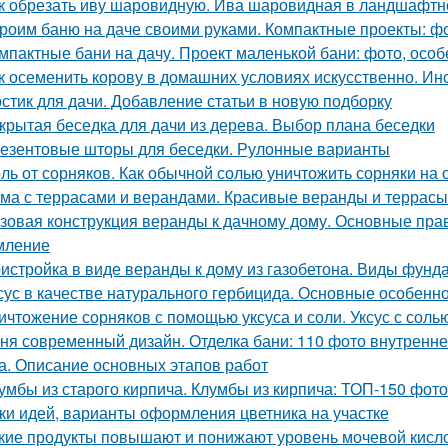
к обрезать иву шаровидную. Ива шаровидная в ландшафтн
роим баню на даче своими руками. Компактные проекты: фо
мпактные бани на дачу. Проект маленькой бани: фото, осо
к осеменить корову в домашних условиях искусственно. И
стик для дачи. Добавление статьи в новую подборку
крытая беседка для дачи из дерева. Выбор плана беседки
езентовые шторы для беседки. Рулонные варианты
ль от сорняков. Как обычной солью уничтожить сорняки на 
ма с террасами и верандами. Красивые веранды и террасы 
зовая конструкция веранды к дачному дому. Основные прав
мление
истройка в виде веранды к дому из газобетона. Виды фунд
сус в качестве натурального гербицида. Основные особенн
ичтожение сорняков с помощью уксуса и соли. Уксус с сол
ня современный дизайн. Отделка бани: 110 фото внутренне
а. Описание основных этапов работ
умбы из старого кирпича. Клумбы из кирпича: ТОП-150 фот
ки идей, варианты оформления цветника на участке
кие продукты повышают и понижают уровень мочевой кисл