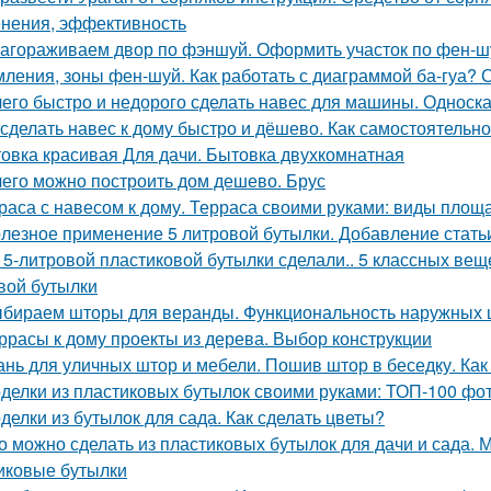
нения, эффективность
агораживаем двор по фэншуй. Оформить участок по фен-ш
ления, зоны фен-шуй. Как работать с диаграммой ба-гуа? 
чего быстро и недорого сделать навес для машины. Однос
 сделать навес к дому быстро и дёшево. Как самостоятельно
овка красивая Для дачи. Бытовка двухкомнатная
чего можно построить дом дешево. Брус
раса с навесом к дому. Терраса своими руками: виды площ
лезное применение 5 литровой бутылки. Добавление стать
 5-литровой пластиковой бутылки сделали.. 5 классных вещ
вой бутылки
бираем шторы для веранды. Функциональность наружных 
ррасы к дому проекты из дерева. Выбор конструкции
ань для уличных штор и мебели. Пошив штор в беседку. Ка
делки из пластиковых бутылок своими руками: ТОП-100 фо
делки из бутылок для сада. Как сделать цветы?
о можно сделать из пластиковых бутылок для дачи и сада.
иковые бутылки