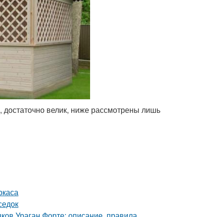
, достаточно велик, ниже рассмотрены лишь
ркаса
седок
яков Ураган Форте: описание, правила