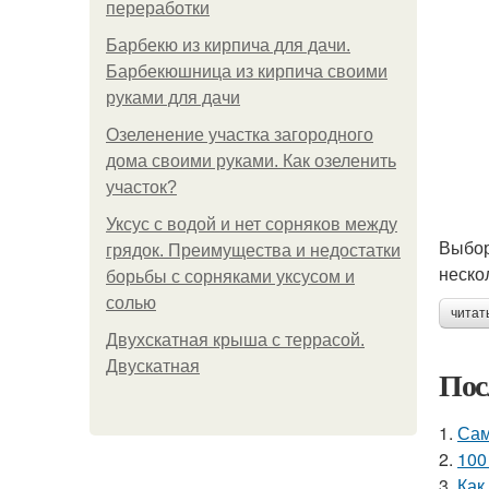
переработки
Барбекю из кирпича для дачи.
Барбекюшница из кирпича своими
руками для дачи
Озеленение участка загородного
дома своими руками. Как озеленить
участок?
Уксус с водой и нет сорняков между
Выбор
грядок. Преимущества и недостатки
неско
борьбы с сорняками уксусом и
солью
читат
Двухскатная крыша с террасой.
Двускатная
Пос
1.
Сам
2.
100
3.
Как