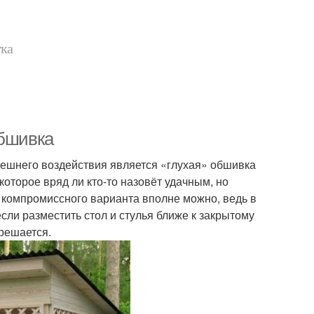
тка
Обшивка
ешнего воздействия является «глухая» обшивка
оторое вряд ли кто-то назовёт удачным, но
е компромиссного варианта вполне можно, ведь в
если разместить стол и стулья ближе к закрытому
 решается.