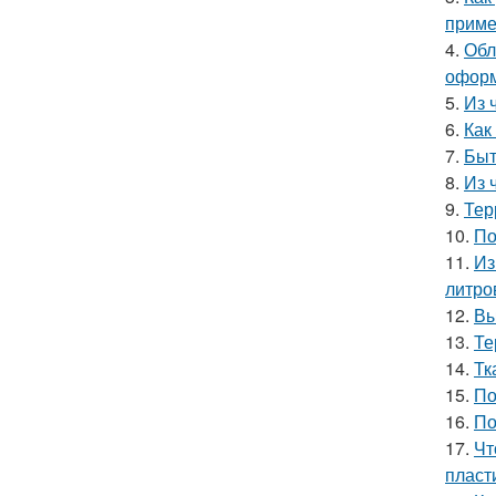
приме
4.
Обл
оформ
5.
Из 
6.
Как
7.
Быт
8.
Из 
9.
Тер
10.
По
11.
Из
литро
12.
Вы
13.
Те
14.
Тк
15.
По
16.
По
17.
Чт
пласт