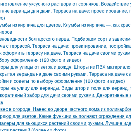
иготовление уксусного раствора от сорняков. Воздействие 
тние веранды для дачи. Терраса на даче: проектирование, 
ео)
умбы из кирпича для цветов. Клумбы из кирпича —, как кра
неров
зновидности болгарского перца. Подбираем сорт в зависим
ча с террасой. Терраса на даче: проектирование, постройка
к оформить террасу на даче. Терраса на даче своими рукам
бору оформления (120 фото и видео)
оры для улицы от ветра и дождя. Шторы из ПВХ материало
крытая веранда на даче своими руками. Терраса на даче с
ойки и советы по выбору оформления (120 фото и видео)
оры на улицу для веранды. Виды штор и тюля для веранд, 
коративный забор для дачи своими руками. Декоративные 
ка
вес в огороде. Навес во дворе частного дома из поликарб
рдюр для цветов. Какие функции выполняют ограждения дл
алеры для вьющихся растений своими руками. Лучшие идеи
хся растений (более 40 фото)