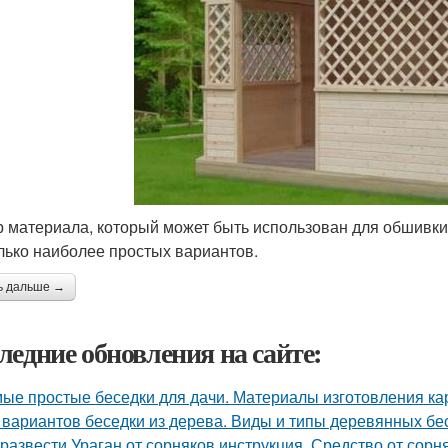
 материала, который может быть использован для обшивки
лько наиболее простых вариантов.
ь дальше →
ледние обновления на сайте:
ые простые беседки для дачи. Материалы изготовления ка
 вариантов беседки из дерева. Виды и типы деревянных бе
 развести Ураган от сорняков инструкция. Средство от сорн