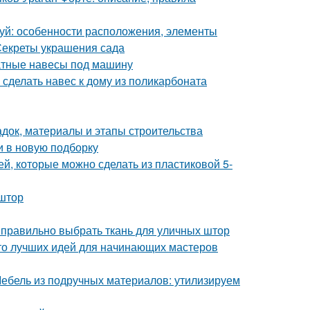
уй: особенности расположения, элементы
Секреты украшения сада
катные навесы под машину
 сделать навес к дому из поликарбоната
адок, материалы и этапы строительства
и в новую подборку
ей, которые можно сделать из пластиковой 5-
штор
к правильно выбрать ткань для уличных штор
то лучших идей для начинающих мастеров
 Мебель из подручных материалов: утилизируем