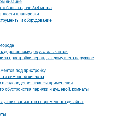
ом дизайне
то бань на даче 3х4 метра
бенности планировки
нструменты и оборудование
огороде
к деревянному дому: стиль кантри
ила пристройки веранды к дому и его наружное
аментов под пристройку
ости лимонной кислоты
ью в садоводстве: нюансы применения
го обустройства парилки и душевой, комнаты
о лучших вариантов современного дизайна,
оты