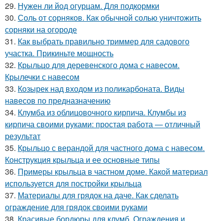
29.
Нужен ли йод огурцам. Для подкормки
30.
Соль от сорняков. Как обычной солью уничтожить
сорняки на огороде
31.
Как выбрать правильно триммер для садового
участка. Прикиньте мощность
32.
Крыльцо для деревенского дома с навесом.
Крылечки с навесом
33.
Козырек над входом из поликарбоната. Виды
навесов по предназначению
34.
Клумба из облицовочного кирпича. Клумбы из
кирпича своими руками: простая работа — отличный
результат
35.
Крыльцо с верандой для частного дома с навесом.
Конструкция крыльца и ее основные типы
36.
Примеры крыльца в частном доме. Какой материал
используется для постройки крыльца
37.
Материалы для грядок на даче. Как сделать
ограждение для грядок своими руками
38.
Красивые бордюры для клумб. Ограждения и