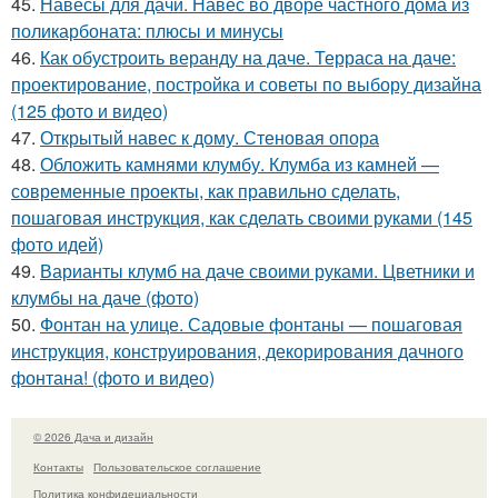
45.
Навесы для дачи. Навес во дворе частного дома из
поликарбоната: плюсы и минусы
46.
Как обустроить веранду на даче. Терраса на даче:
проектирование, постройка и советы по выбору дизайна
(125 фото и видео)
47.
Открытый навес к дому. Стеновая опора
48.
Обложить камнями клумбу. Клумба из камней —
современные проекты, как правильно сделать,
пошаговая инструкция, как сделать своими руками (145
фото идей)
49.
Варианты клумб на даче своими руками. Цветники и
клумбы на даче (фото)
50.
Фонтан на улице. Садовые фонтаны — пошаговая
инструкция, конструирования, декорирования дачного
фонтана! (фото и видео)
© 2026 Дача и дизайн
Контакты
Пользовательское соглашение
Политика конфидециальности