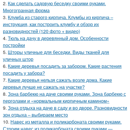
2.
Как сделать садовую беседку своими руками.
Многогранная форма
3.
Клумба из старого кирпича. Клумбы из кирпича –
инструкция, как построить клумбу и обзор их
разновидностей (120 фото + видео)
4.
Тюль на дачу в деревянный дом. Особенности
постройки
5.
Шторы уличные для беседки. Виды тканей для
уличных штор
6.
Какие деревья посадить за забором. Какие растения
посадить у забора?
7.
Какие деревья нельзя сажать возле дома. Какие
деревья лучше не сажать на участке?
8.
Зона барбекю на даче своими руками. Зона барбекю с
перголами и «нормальным кирпичным камином»
9.
Зона отдыха на даче в саду и во дворе. Разновидности
зон отдыха – выбираем место
10.
Навес из металла и поликарбоната своими руками.
Строим навес из поликарбоната своими руками —