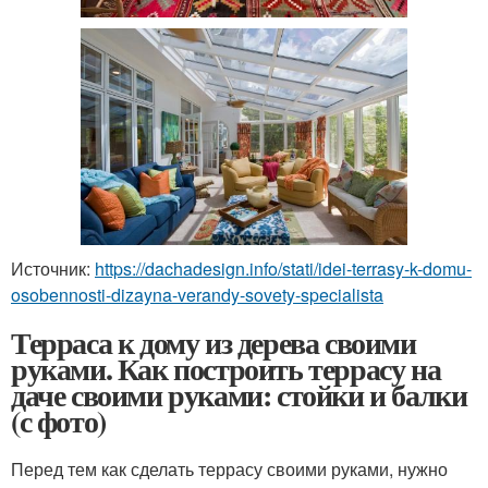
Источник:
https://dachadesign.info/stati/idei-terrasy-k-domu-
osobennosti-dizayna-verandy-sovety-specialista
Терраса к дому из дерева своими
руками. Как построить террасу на
даче своими руками: стойки и балки
(с фото)
Перед тем как сделать террасу своими руками, нужно