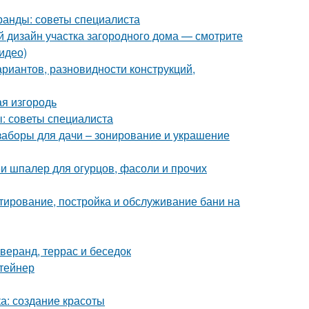
ранды: советы специалиста
 дизайн участка загородного дома — смотрите
идео)
риантов, разновидности конструкций,
я изгородь
: советы специалиста
заборы для дачи – зонирование и украшение
 шпалер для огурцов, фасоли и прочих
тирование, постройка и обслуживание бани на
веранд, террас и беседок
нтейнер
а: создание красоты