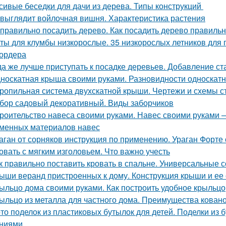
сивые беседки для дачи из дерева. Типы конструкций
 выглядит войлочная вишня. Характеристика растения
 правильно посадить дерево. Как посадить дерево правиль
ты для клумбы низкорослые. 35 низкорослых летников для п
ордера
да же лучше приступать к посадке деревьев. Добавление ст
носкатная крыша своими руками. Разновидности односкатн
ропильная система двухскатной крыши. Чертежи и схемы 
бор садовый декоративный. Виды заборчиков
роительство навеса своими руками. Навес своими руками — 
менных материалов навес
аган от сорняков инструкция по применению. Ураган Форте 
овать с мягким изголовьем. Что важно учесть
к правильно поставить кровать в спальне. Универсальные 
ыши веранд пристроенных к дому. Конструкция крыши и ее
ыльцо дома своими руками. Как построить удобное крыльцо
ыльцо из металла для частного дома. Преимущества кован
то поделок из пластиковых бутылок для детей. Поделки из
ниями