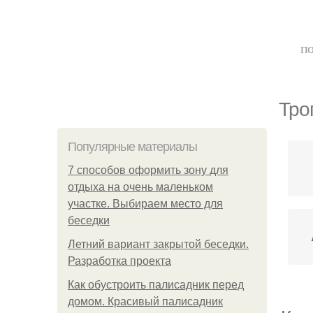
по
Тро
Популярные материалы
7 способов оформить зону для
отдыха на очень маленьком
участке. Выбираем место для
беседки
Летний вариант закрытой беседки.
Разработка проекта
Как обустроить палисадник перед
домом. Красивый палисадник