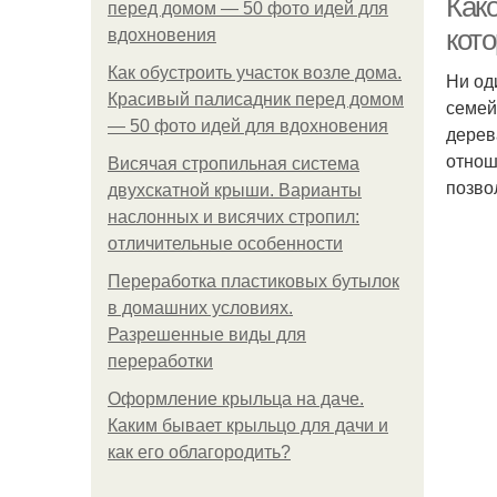
Как
перед домом — 50 фото идей для
кот
вдохновения
Как обустроить участок возле дома.
Ни од
Красивый палисадник перед домом
семей
— 50 фото идей для вдохновения
дерев
отнош
Висячая стропильная система
позво
двухскатной крыши. Варианты
наслонных и висячих стропил:
отличительные особенности
Переработка пластиковых бутылок
в домашних условиях.
Разрешенные виды для
переработки
Оформление крыльца на даче.
Каким бывает крыльцо для дачи и
как его облагородить?