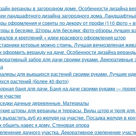
зайн веранды в загородном доме. Особенности дизайна ве
еи ландшафтного дизайна загородного дома. Ландшафтный
ры оформления и советы по декору от профи (110 фото + в
оры в беседке. Шторы для беседки: фото-обзоры лучших ва
иалов и креплений + идеи красивого оформления штор
старники которые можно стричь. Лучшая вечнозеленая жива
к оформить веранду на даче. Особенности дизайна веранды
коративный забор для дачи своими руками. Декоративные 
ка
алеры для вьющихся растений своими руками. Лучшие идеи
хся растений (более 40 фото)
орная баня для дачи. Баня на даче своими руками — проек
м участке
седки дачные деревянные. Материалы
гкие шторы для веранды и террасы. Виды штор и тюля для 
к вырастить дуб из желудя на участке. Посадка желудя в ко
к обшить навес к дому. Стеновая опора
еленение дачного участка. Декоративное озеленение участк