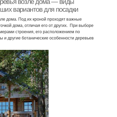
еревья возле дома — виды
чших вариантов для посадки
зле дома. Под их кроной проходят важные
очкой дома, отличая его от других. При выборе
змерами строения, его расположением по
ны и другие ботанические особенности деревьев