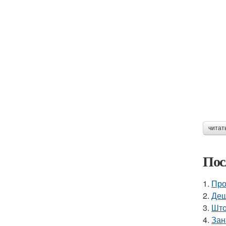
читат
Пос
1.
Про
2.
Деш
3.
Што
4.
Зан