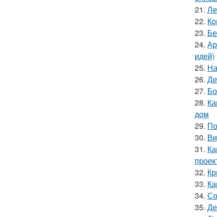
21.
Ле
22.
Ко
23.
Бе
24.
Ар
идей)
25.
На
26.
Де
27.
Бо
28.
Ка
дом
29.
По
30.
Ви
31.
Ка
проек
32.
Кр
33.
Ка
34.
Со
35.
Де