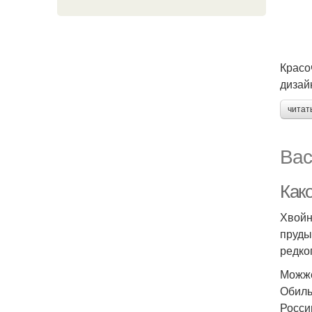
Красо
дизай
читат
Вас
Как
Хвойн
пруды
редко
Можже
Обиль
Росси