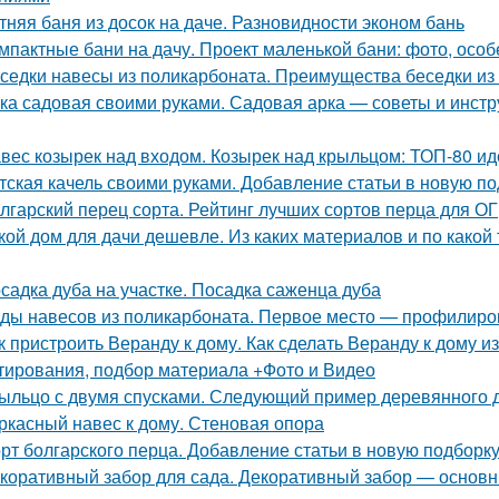
тняя баня из досок на даче. Разновидности эконом бань
мпактные бани на дачу. Проект маленькой бани: фото, осо
седки навесы из поликарбоната. Преимущества беседки из
ка садовая своими руками. Садовая арка — советы и инстр
вес козырек над входом. Козырек над крыльцом: ТОП-80 ид
тская качель своими руками. Добавление статьи в новую п
лгарский перец сорта. Рейтинг лучших сортов перца для ОГ
кой дом для дачи дешевле. Из каких материалов и по како
садка дуба на участке. Посадка саженца дуба
ды навесов из поликарбоната. Первое место — профилир
к пристроить Веранду к дому. Как сделать Веранду к дому 
тирования, подбор материала +Фото и Видео
ыльцо с двумя спусками. Следующий пример деревянного 
ркасный навес к дому. Стеновая опора
рт болгарского перца. Добавление статьи в новую подборк
коративный забор для сада. Декоративный забор — основн