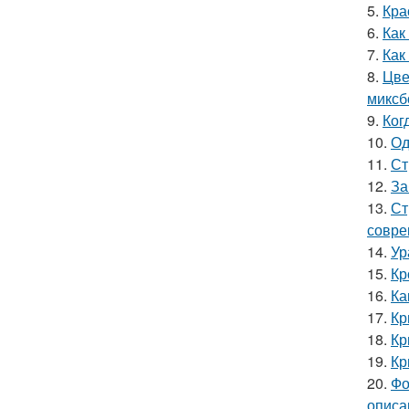
5.
Кра
6.
Как
7.
Как
8.
Цве
миксб
9.
Ког
10.
Од
11.
Ст
12.
За
13.
Ст
совре
14.
Ур
15.
Кр
16.
Ка
17.
Кр
18.
Кр
19.
Кр
20.
Фо
описа