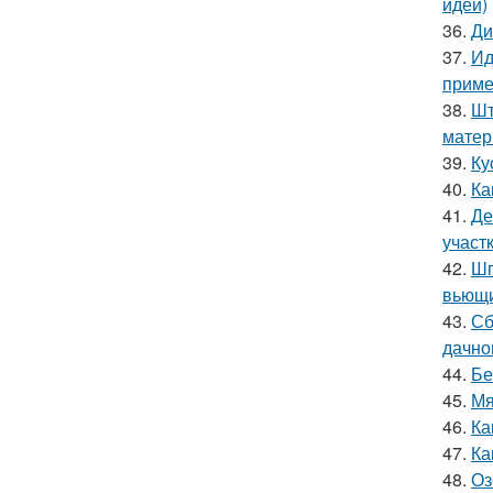
идей)
36.
Ди
37.
Ид
приме
38.
Шт
матер
39.
Ку
40.
Ка
41.
Де
участ
42.
Шп
вьющи
43.
Сб
дачно
44.
Бе
45.
Мя
46.
Ка
47.
Ка
48.
Оз