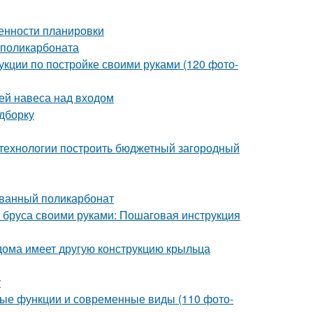
бенности планировки
 поликарбоната
укции по постройке своими руками (120 фото-
ей навеса над входом
одборку
й технологии построить бюджетный загородный
ованный поликарбонат
из бруса своими руками: Пошаговая инструкция
дома имеет другую конструкцию крыльца
у
ые функции и современные виды (110 фото-