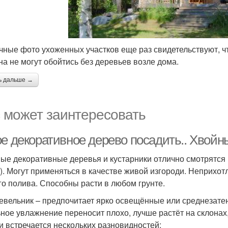
чные фото ухоженных участков еще раз свидетельствуют, 
на не могут обойтись без деревьев возле дома.
ь дальше →
 может заинтересовать
ое декоративное дерево посадить.. Хвойн
ые декоративные деревья и кустарники отлично смотрятся 
). Могут применяться в качестве живой изгороди. Неприхотл
го полива. Способны расти в любом грунте.
вельник – предпочитает ярко освещённые или среднезате
ное увлажнение переносит плохо, лучше растёт на склонах,
и встречается нескольких разновидностей: