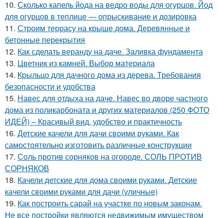
10.
Сколько капель йода на ведро воды для огурцов. Йод
для огурцов в теплице — опрыскивание и дозировка
11.
Строим террасу на крыше дома. Деревянные и
бетонные перекрытия
12.
Как сделать веранду на даче. Заливка фундамента
13.
Цветник из камней. Выбор материала
14.
Крыльцо для дачного дома из дерева. Требования
безопасности и удобства
15.
Навес для отдыха на даче. Навес во дворе частного
дома из поликарбоната и других материалов (250 ФОТО
ИДЕЙ) – Красивый вид, удобство и практичность
16.
Детские качели для дачи своими руками. Как
самостоятельно изготовить различные конструкции
17.
Соль против сорняков на огороде. СОЛЬ ПРОТИВ
СОРНЯКОВ
18.
Качели детские для дома своими руками. Детские
качели своими руками для дачи (уличные)
19.
Как построить сарай на участке по новым законам.
Не все постройки являются недвижимым имуществом