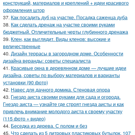
конструкций, материалов и креплений + идеи красивого
оформления штор
37.
Как посадить дуб на участке. Посадка саженца дуба
38.
Как сделать дренаж на участке своими руками
бюджетный. Отличительные черты глубинного дренажа
39.
Клен, как выглядит. Виды кленов: высокие и
величественные
40.
Дизайн террасы в загородном доме. Особенности
дизайна веранды: советы специалиста
41.
Красивые окна в деревянном доме — лучшие идеи
дизайна, советы по выбору материалов и варианты
установки (90 фото)
42.
Навес для дачного домика. Стеновая опора
43.
Гнездо аиста своими руками для сада и огорода.
Гнездо аиста — узнайте где строят гнезда аисты и как
привлечь внимание молодого аиста к своему участку
(115 фото + видео)
44.
Беседка из дерева. С полом и без
45.
Что сделать из 5 литровых пластиковых бутылок. 107