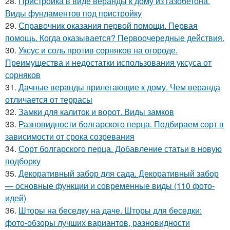
28.
Пристройка в виде веранды к дому из газобетона.
Виды фундаментов под пристройку
29.
Справочник оказания первой помощи. Первая
помощь. Когда оказывается? Первоочередные действия.
30.
Уксус и соль против сорняков на огороде.
Преимущества и недостатки использования уксуса от
сорняков
31.
Дачные веранды прилегающие к дому. Чем веранда
отличается от террасы
32.
Замки для калиток и ворот. Виды замков
33.
Разновидности болгарского перца. Подбираем сорт в
зависимости от срока созревания
34.
Сорт болгарского перца. Добавление статьи в новую
подборку
35.
Декоративный забор для сада. Декоративный забор
— основные функции и современные виды (110 фото-
идей)
36.
Шторы на беседку на даче. Шторы для беседки:
фото-обзоры лучших вариантов, разновидности