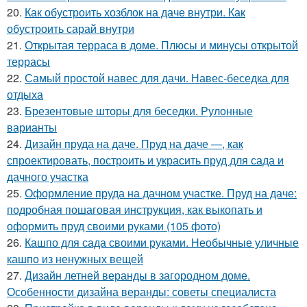
20.
Как обустроить хозблок на даче внутри. Как
обустроить сарай внутри
21.
Открытая терраса в доме. Плюсы и минусы открытой
террасы
22.
Самый простой навес для дачи. Навес-беседка для
отдыха
23.
Брезентовые шторы для беседки. Рулонные
варианты
24.
Дизайн пруда на даче. Пруд на даче —, как
спроектировать, построить и украсить пруд для сада и
дачного участка
25.
Оформление пруда на дачном участке. Пруд на даче:
подробная пошаговая инструкция, как выкопать и
оформить пруд своими руками (105 фото)
26.
Кашпо для сада своими руками. Необычные уличные
кашпо из ненужных вещей
27.
Дизайн летней веранды в загородном доме.
Особенности дизайна веранды: советы специалиста