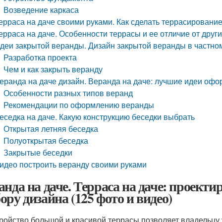
Возведение каркаса
ерраса на даче своими руками. Как сделать террасировани
ерраса на даче. Особенности террасы и ее отличие от дру
деи закрытой веранды. Дизайн закрытой веранды в частно
Разработка проекта
Чем и как закрыть веранду
еранда на даче дизайн. Веранда на даче: лучшие идеи оф
Особенности разных типов веранд
Рекомендации по оформлению веранды
еседка на даче. Какую конструкцию беседки выбрать
Открытая летняя беседка
Полуоткрытая беседка
Закрытые беседки
идео построить веранду своими руками
анда на даче. Терраса на даче: проекти
ору дизайна (125 фото и видео)
ройство большой и красивой террасы позволяет владельцу 