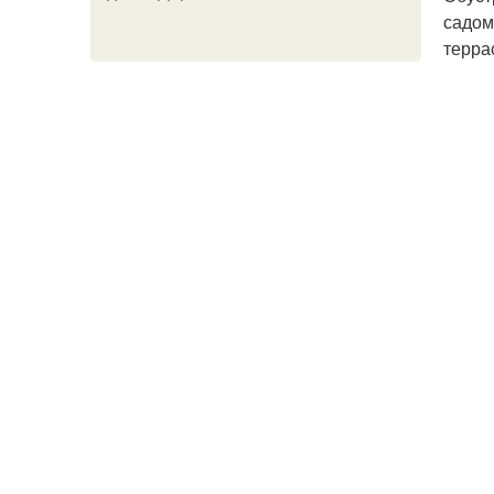
садом
терра