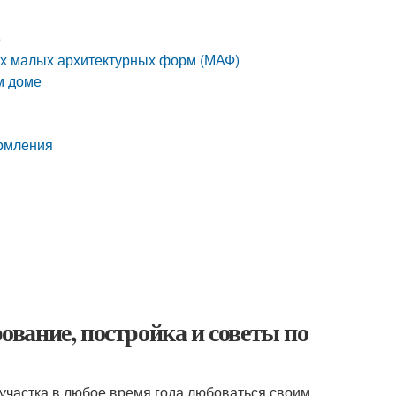
е
гих малых архитектурных форм (МАФ)
м доме
ормления
рование, постройка и советы по
участка в любое время года любоваться своим