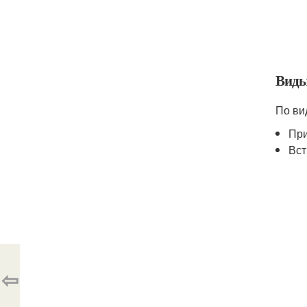
Виды
По ви
При
Вст
⇦