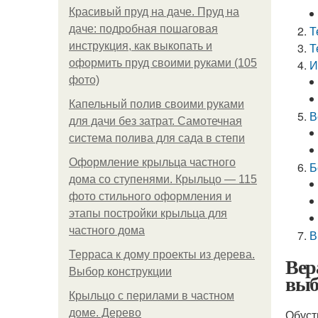
Красивый пруд на даче. Пруд на
даче: подробная пошаговая
Т
инструкция, как выкопать и
Т
оформить пруд своими руками (105
И
фото)
Капельный полив своими руками
В
для дачи без затрат. Самотечная
система полива для сада в степи
Оформление крыльца частного
Б
дома со ступенями. Крыльцо — 115
фото стильного оформления и
этапы постройки крыльца для
частного дома
В
Терраса к дому проекты из дерева.
Вер
Выбор конструкции
выб
Крыльцо с перилами в частном
доме. Дерево
Обуст