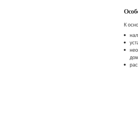
Особ
К осн
нал
уст
нео
дом
рас