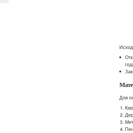
Исход
Отк
год
Зак
Мате
Для п
Кир
Дер
Мет
Пен