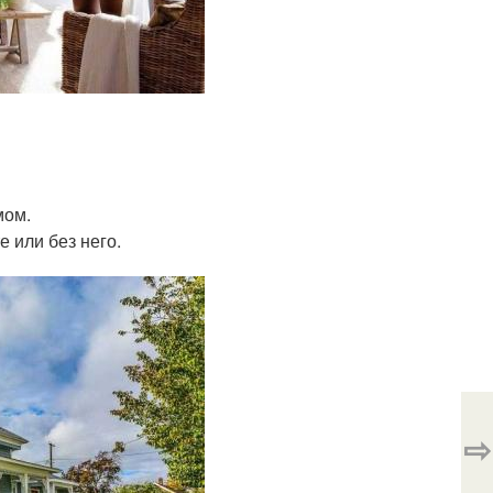
мом.
 или без него.
⇨