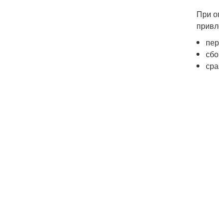
При о
привл
пер
сбо
сра