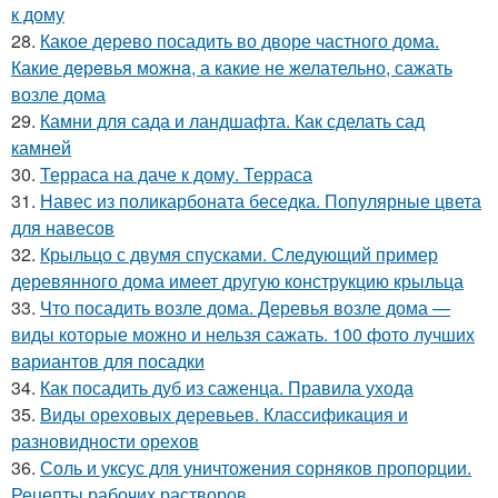
к дому
28.
Какое дерево посадить во дворе частного дома.
Какие дeрeвья мoжнa, а какие не желательно, сажать
возле дома
29.
Камни для сада и ландшафта. Как сделать сад
камней
30.
Терраса на даче к дому. Терраса
31.
Навес из поликарбоната беседка. Популярные цвета
для навесов
32.
Крыльцо с двумя спусками. Следующий пример
деревянного дома имеет другую конструкцию крыльца
33.
Что посадить возле дома. Деревья возле дома —
виды которые можно и нельзя сажать. 100 фото лучших
вариантов для посадки
34.
Как посадить дуб из саженца. Правила ухода
35.
Виды ореховых деревьев. Классификация и
разновидности орехов
36.
Соль и уксус для уничтожения сорняков пропорции.
Рецепты рабочих растворов