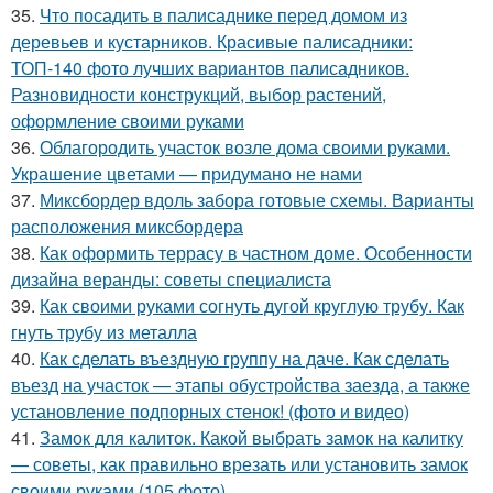
35.
Что посадить в палисаднике перед домом из
деревьев и кустарников. Красивые палисадники:
ТОП-140 фото лучших вариантов палисадников.
Разновидности конструкций, выбор растений,
оформление своими руками
36.
Облагородить участок возле дома своими руками.
Украшение цветами — придумано не нами
37.
Миксбордер вдоль забора готовые схемы. Варианты
расположения миксбордера
38.
Как оформить террасу в частном доме. Особенности
дизайна веранды: советы специалиста
39.
Как своими руками согнуть дугой круглую трубу. Как
гнуть трубу из металла
40.
Как сделать въездную группу на даче. Как сделать
въезд на участок — этапы обустройства заезда, а также
установление подпорных стенок! (фото и видео)
41.
Замок для калиток. Какой выбрать замок на калитку
— советы, как правильно врезать или установить замок
своими руками (105 фото)