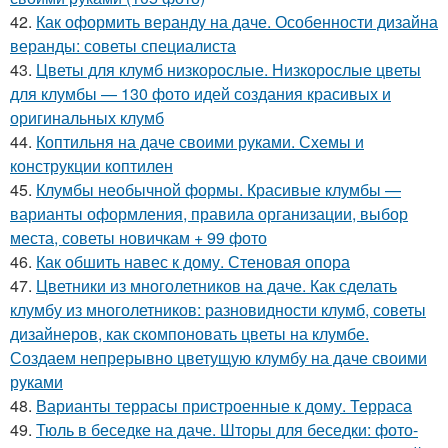
42.
Как оформить веранду на даче. Особенности дизайна
веранды: советы специалиста
43.
Цветы для клумб низкорослые. Низкорослые цветы
для клумбы — 130 фото идей создания красивых и
оригинальных клумб
44.
Коптильня на даче своими руками. Схемы и
конструкции коптилен
45.
Клумбы необычной формы. Красивые клумбы —
варианты оформления, правила организации, выбор
места, советы новичкам + 99 фото
46.
Как обшить навес к дому. Стеновая опора
47.
Цветники из многолетников на даче. Как сделать
клумбу из многолетников: разновидности клумб, советы
дизайнеров, как скомпоновать цветы на клумбе.
Создаем непрерывно цветущую клумбу на даче своими
руками
48.
Варианты террасы пристроенные к дому. Терраса
49.
Тюль в беседке на даче. Шторы для беседки: фото-