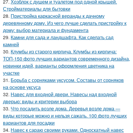
27.
Хозблок с душем и туалетом под одной крышей.
Стройматериалы для бытовки
28.
Пристройка каркасной веранды к дачному
деревянному дому. Из чего лучше сделать пристройку к
дому: выбор материала и фундамента
29.
Камни для сада и ландшафта. Как сделать сад
камней
30.
Клумбы из старого кирпича. Клумбы из кирпича:
ТОП-150 фото лучших вариантов современного дизайна,
новинки идей, варианты оформления цветника на
участке
31.
Борьба с сорняками уксусом. Составы от сорняков
на основе уксуса
32.
Навес для входной двери. Навесы над входной
дверью: виды и критерии выбора
33.
Что посадить возле дома. Деревья возле дома —
виды которые можно и нельзя сажать. 100 фото лучших
вариантов для посадки
34.
Навес к сараю своими руками. Односкатный навес