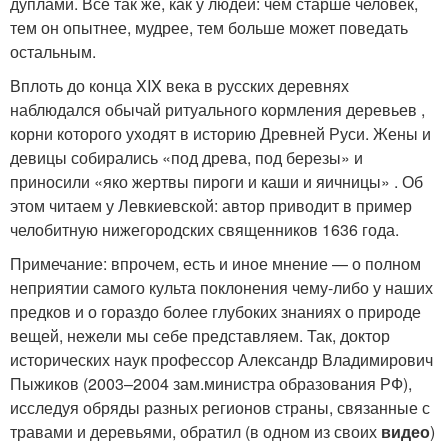
дуплами. Все так же, как у людей: чем старше человек,
тем он опытнее, мудрее, тем больше может поведать
остальным.
Вплоть до конца XIX века в русских деревнях
наблюдался обычай ритуального кормления деревьев ,
корни которого уходят в историю Древней Руси. Жены и
девицы собирались «под древа, под березы» и
приносили «яко жертвы пироги и каши и яичницы» . Об
этом читаем у Левкиевской: автор приводит в пример
челобитную нижегородских священников 1636 года.
Примечание: впрочем, есть и иное мнение — о полном
неприятии самого культа поклонения
чему-либо
у наших
предков и о гораздо более глубоких знаниях о природе
вещей, нежели мы себе представляем. Так, доктор
исторических наук профессор Александр Владимирович
Пыжиков (2003–2004 зам.министра образования РФ),
исследуя обряды разных регионов страны, связанные с
травами и деревьями, обратил (в одном из своих
видео
)