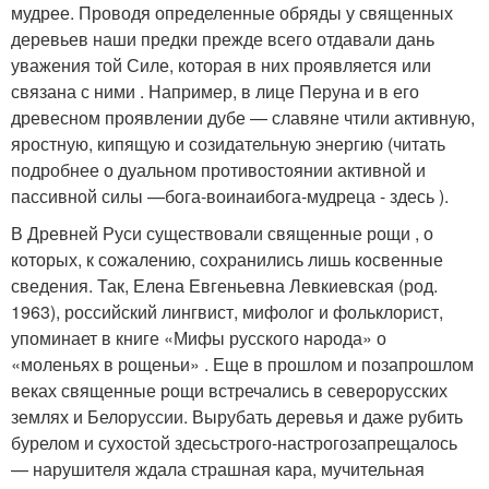
мудрее. Проводя определенные обряды у священных
деревьев наши предки прежде всего отдавали дань
уважения той Силе, которая в них проявляется или
связана с ними . Например, в лице Перуна и в его
древесном проявлении дубе — славяне чтили активную,
яростную, кипящую и созидательную энергию (читать
подробнее о дуальном противостоянии активной и
пассивной силы —
бога-воина
и
бога-мудреца
- здесь ).
В Древней Руси существовали священные рощи , о
которых, к сожалению, сохранились лишь косвенные
сведения. Так, Елена Евгеньевна Левкиевская (род.
1963), российский лингвист, мифолог и фольклорист,
упоминает в книге «Мифы русского народа» о
«моленьях в рощеньи» . Еще в прошлом и позапрошлом
веках священные рощи встречались в северорусских
землях и Белоруссии. Вырубать деревья и даже рубить
бурелом и сухостой здесь
строго-настрого
запрещалось
— нарушителя ждала страшная кара, мучительная