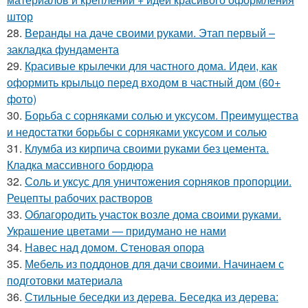
штор
28.
Веранды на даче своими руками. Этап первый –
закладка фундамента
29.
Красивые крылечки для частного дома. Идеи, как
оформить крыльцо перед входом в частный дом (60+
фото)
30.
Борьба с сорняками солью и уксусом. Преимущества
и недостатки борьбы с сорняками уксусом и солью
31.
Клумба из кирпича своими руками без цемента.
Кладка массивного бордюра
32.
Соль и уксус для уничтожения сорняков пропорции.
Рецепты рабочих растворов
33.
Облагородить участок возле дома своими руками.
Украшение цветами — придумано не нами
34.
Навес над домом. Стеновая опора
35.
Мебель из поддонов для дачи своими. Начинаем с
подготовки материала
36.
Стильные беседки из дерева. Беседка из дерева: