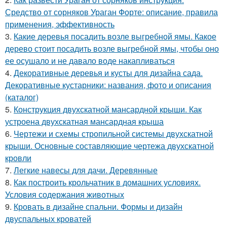
Средство от сорняков Ураган Форте: описание, правила
применения, эффективность
3.
Какие деревья посадить возле выгребной ямы. Какое
дерево стоит посадить возле выгребной ямы, чтобы оно
ее осушало и не давало воде накапливаться
4.
Декоративные деревья и кусты для дизайна сада.
Декоративные кустарники: названия, фото и описания
(каталог)
5.
Конструкция двухскатной мансардной крыши. Как
устроена двухскатная мансардная крыша
6.
Чертежи и схемы стропильной системы двухскатной
крыши. Основные составляющие чертежа двухскатной
кровли
7.
Легкие навесы для дачи. Деревянные
8.
Как построить крольчатник в домашних условиях.
Условия содержания животных
9.
Кровать в дизайне спальни. Формы и дизайн
двуспальных кроватей